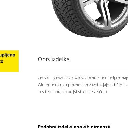
Opis izdelka
Zimske pnevmatike Mozzo Winter uporabljajo najn
Winter ohranjajo prožnost in zagotavljajo odličen 
in s tem ohranja boljši stik s cestiščem.
Podobni izdelki enakih dimenzij