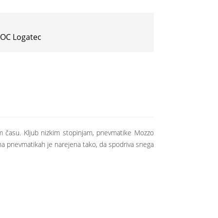
 IOC Logatec
m času. Kljub nizkim stopinjam, pnevmatike Mozzo
 na pnevmatikah je narejena tako, da spodriva snega