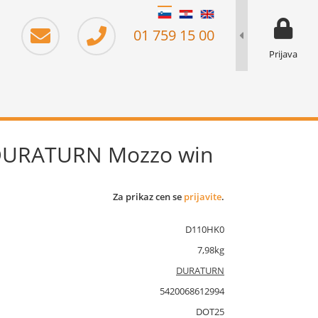
moj prika
prikaz za 
01 759 15 00
Prijava
 DURATURN Mozzo win
Za prikaz cen se
prijavite
.
D110HK0
7,98kg
DURATURN
5420068612994
DOT25