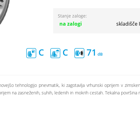
Stanje zaloge:
na zalogi
skladišče
C
C
71
ovejšo tehnologijo pnevmatik, ki zagotavlja vrhunski oprijem v zimske
oprijem na zasneženih, suhih, ledenih in mokrih cestah. Tekalna površina