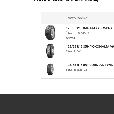
Naziv izdelka
195/55 R15 89H MAXXIS WP6 X
Šifra: TP98951553
DOT24
195/55 R15 85H YOKOHAMA V9
Šifra: R1664
195/55 R15 85T CORDIANT WIN
Šifra: 468326173