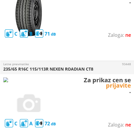
.
C
B
71
ne
Letne pnevmatike
93448
235/65 R16C 115/113R NEXEN ROADIAN CT8
Za prikaz cen se
prijavite
.
C
A
72
ne