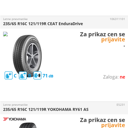
Letne pnevmatike
106311101
235/65 R16C 121/119R CEAT EnduraDrive
Za prikaz cen se
prijavite
.
C
B
71
ne
Letne pnevmatike
E5231
235/65 R16C 121/119R YOKOHAMA RY61 AS
Za prikaz cen se
prijavite