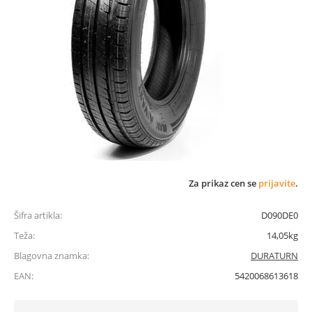
Za prikaz cen se
prijavite
.
Šifra artikla:
D090DE0
Teža:
14,05kg
Blagovna znamka:
DURATURN
EAN:
5420068613618