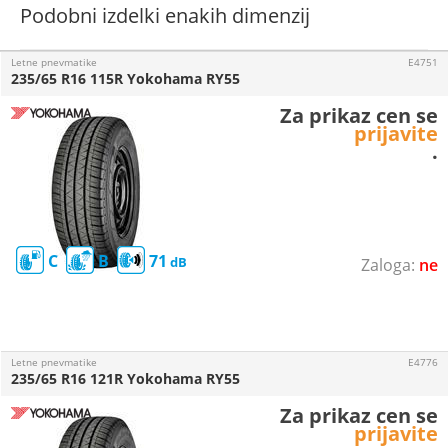
Podobni izdelki enakih dimenzij
Letne pnevmatike
E4751
235/65 R16 115R Yokohama RY55
Za prikaz cen se
prijavite
.
C
B
71
ne
Letne pnevmatike
E4776
235/65 R16 121R Yokohama RY55
Za prikaz cen se
prijavite