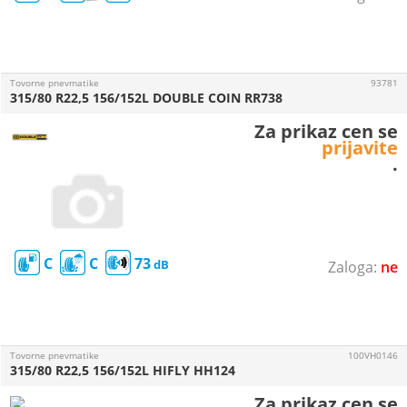
Tovorne pnevmatike
93781
315/80 R22,5 156/152L DOUBLE COIN RR738
Za prikaz cen se
prijavite
.
C
C
73
ne
Tovorne pnevmatike
100VH0146
315/80 R22,5 156/152L HIFLY HH124
Za prikaz cen se