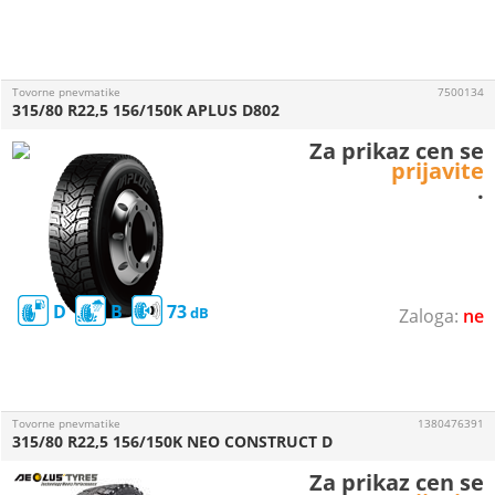
Tovorne pnevmatike
7500134
315/80 R22,5 156/150K APLUS D802
Za prikaz cen se
prijavite
.
D
B
73
ne
Tovorne pnevmatike
1380476391
315/80 R22,5 156/150K NEO CONSTRUCT D
Za prikaz cen se