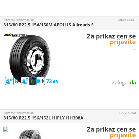
Tovorne pnevmatike
1380479331
315/80 R22,5 154/150M AEOLUS Allroads S
Za prikaz cen se
prijavite
.
B
C
73
da
Tovorne pnevmatike
100VH0150
315/80 R22,5 156/152L HIFLY HH308A
Za prikaz cen se
prijavite