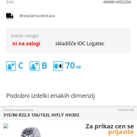
EAN:
4968814952204
Brezplačna dostava
Stanje zaloge:
ni na zalogi
skladišče IOC Logatec
C
B
70
Podobni izdelki enakih dimenzij
Tovorne pnevmatike
100VH0148
315/80 R22,5 156/152L HIFLY HH302
Za prikaz cen se
prijavite