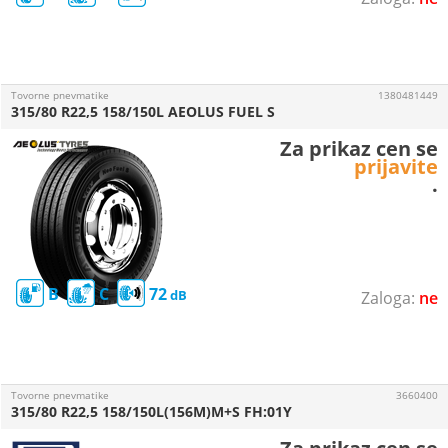
Tovorne pnevmatike
1380481449
315/80 R22,5 158/150L AEOLUS FUEL S
Za prikaz cen se
prijavite
.
B
C
72
ne
Tovorne pnevmatike
3660400
315/80 R22,5 158/150L(156M)M+S FH:01Y