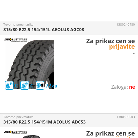
Tovorne pnevmatike
1380240480
315/80 R22,5 154/151L AEOLUS AGC08
Za prikaz cen se
prijavite
.
C
C
72
ne
Tovorne pnevmatike
1380500503
315/80 R22,5 154/151M AEOLUS ADC53
Za prikaz cen se