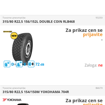
Tovorne pnevmatike
93250
315/80 R22,5 156/152L DOUBLE COIN RLB468
Za prikaz cen se
prijavite
.
D
B
72
ne
Tovorne pnevmatike
B4670
315/80 R22,5 154/150M YOKOHAMA 704R
Za prikaz cen se
prijavite