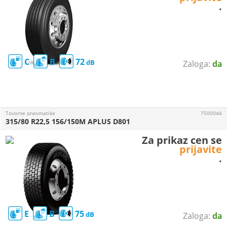
.
C
B
72
da
Tovorne pnevmatike
7500044
315/80 R22,5 156/150M APLUS D801
Za prikaz cen se
prijavite
.
E
B
75
da