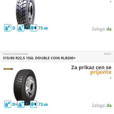
.
D
C
73
da
Tovorne pnevmatike
93641
315/80 R22,5 156L DOUBLE COIN RLB200+
Za prikaz cen se
prijavite
.
D
C
73
da