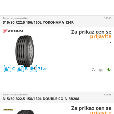
Tovorne pnevmatike
B5060
315/80 R22,5 156/150L YOKOHAMA 124R
Za prikaz cen se
prijavite
.
C
B
71
da
Tovorne pnevmatike
93395
315/80 R22,5 158/150L DOUBLE COIN RR208
Za prikaz cen se
prijavite