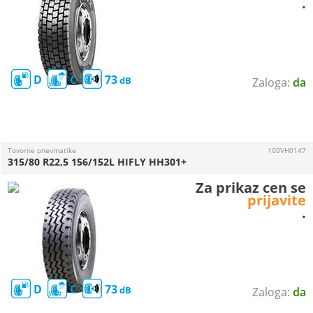
.
D
C
73
da
Tovorne pnevmatike
100VH0147
315/80 R22,5 156/152L HIFLY HH301+
Za prikaz cen se
prijavite
.
D
C
73
da