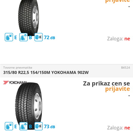
.
E
B
72
ne
Tovorne pnevmatike
B4524
315/80 R22,5 154/150M YOKOHAMA 902W
Za prikaz cen se
prijavite
.
E
B
73
ne