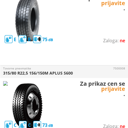
prijavite
.
E
B
75
ne
Tovorne pnevmatike
7500008
315/80 R22,5 156/150M APLUS S600
Za prikaz cen se
prijavite
.
C
C
73
ne