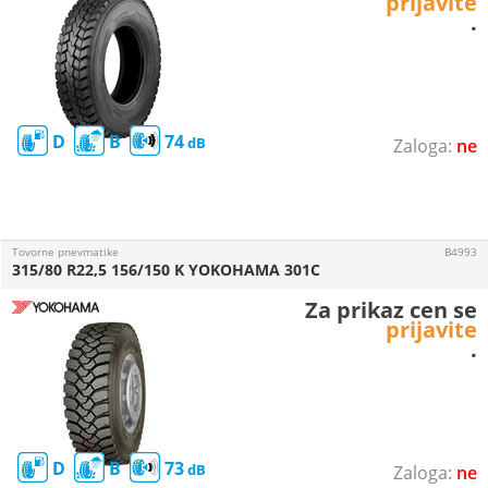
prijavite
.
D
B
74
ne
Tovorne pnevmatike
B4993
315/80 R22,5 156/150 K YOKOHAMA 301C
Za prikaz cen se
prijavite
.
D
B
73
ne