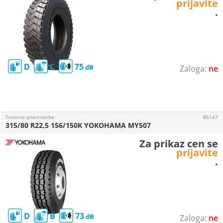
prijavite
.
D
C
75
ne
Tovorne pnevmatike
B5147
315/80 R22,5 156/150K YOKOHAMA MY507
Za prikaz cen se
prijavite
.
D
B
73
ne