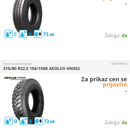
.
C
B
73
da
Tovorne pnevmatike
1380199953
315/80 R22,5 156/150K AEOLUS HN352
Za prikaz cen se
prijavite
.
D
B
73
da