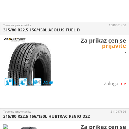
Tovorne pnevmatike
1380481450
315/80 R22,5 156/150L AEOLUS FUEL D
Za prikaz cen se
prijavite
.
C
C
74
ne
Tovorne pnevmatike
211017626
315/80 R22,5 156/150L HUBTRAC REGIO D22
Za prikaz cen se