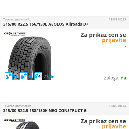
Tovorne pnevmatike
1380518263
315/80 R22,5 156/150L AEOLUS Allroads D+
Za prikaz cen se
prijavite
.
D
B
73
da
Tovorne pnevmatike
1380510614
315/80 R22,5 158/150K NEO CONSTRUCT G
Za prikaz cen se
prijavite