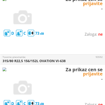
prijavite
.
D
C
73
ne
Tovorne pnevmatike
93592
315/80 R22,5 156/152L OVATION VI-638
Za prikaz cen se
prijavite
.
D
C
73
ne