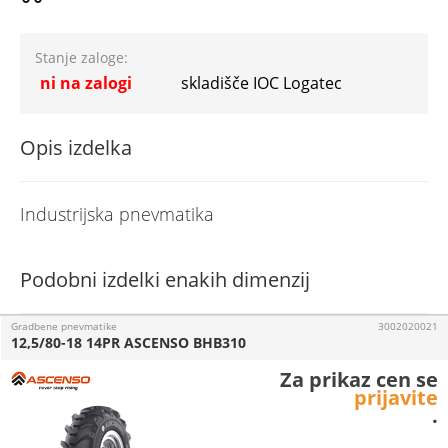
Stanje zaloge:
ni na zalogi
skladišče IOC Logatec
Opis izdelka
Industrijska pnevmatika
Podobni izdelki enakih dimenzij
Gradbene pnevmatike
3002020021
12,5/80-18 14PR ASCENSO BHB310
Za prikaz cen se
prijavite
.