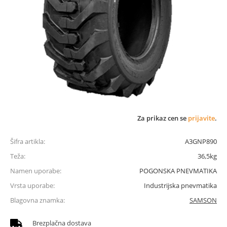
Za prikaz cen se
prijavite
.
Šifra artikla:
A3GNP890
Teža:
36,5kg
Namen uporabe:
POGONSKA PNEVMATIKA
Vrsta uporabe:
Industrijska pnevmatika
Blagovna znamka:
SAMSON
Brezplačna dostava