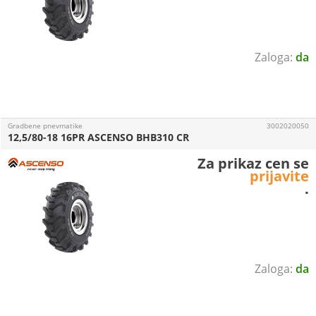
da
Gradbene pnevmatike
3002020050
12,5/80-18 16PR ASCENSO BHB310 CR
Za prikaz cen se
prijavite
.
da