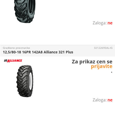
ne
Gradbene pnevmatike
32122695AL-IG
12,5/80-18 16PR 142A8 Alliance 321 Plus
Za prikaz cen se
prijavite
.
ne