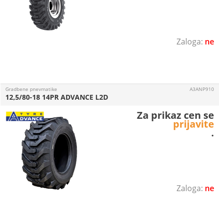
ne
Gradbene pnevmatike
A3ANP910
12,5/80-18 14PR ADVANCE L2D
Za prikaz cen se
prijavite
.
ne