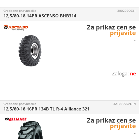
Gradbene pnevmatike
3002020031
12,5/80-18 14PR ASCENSO BHB314
Za prikaz cen se
prijavite
.
ne
Gradbene pnevmatike
32103695AL-IN
12,5/80-18 16PR 134B TL R-4 Alliance 321
Za prikaz cen se
prijavite
.