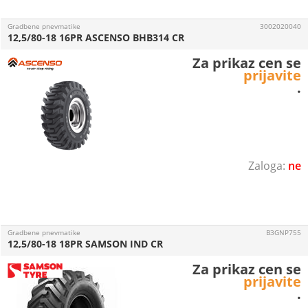
Gradbene pnevmatike
3002020040
12,5/80-18 16PR ASCENSO BHB314 CR
Za prikaz cen se
prijavite
.
ne
Gradbene pnevmatike
B3GNP755
12,5/80-18 18PR SAMSON IND CR
Za prikaz cen se
prijavite
.