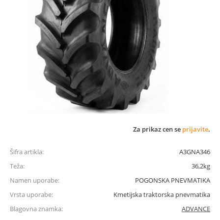
Za prikaz cen se
prijavite
.
Šifra artikla:
A3GNA346
Teža:
36,2kg
Namen uporabe:
POGONSKA PNEVMATIKA
Vrsta uporabe:
Kmetijska traktorska pnevmatika
Blagovna znamka:
ADVANCE