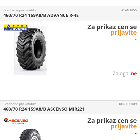
Gradbene pnevmatike
A1ANA055
460/70 R24 159A8/B ADVANCE R-4E
Za prikaz cen se
prijavite
.
ne
Gradbene pnevmatike
3002160009
460/70 R24 159A8/B ASCENSO MIR221
Za prikaz cen se
prijavite
.