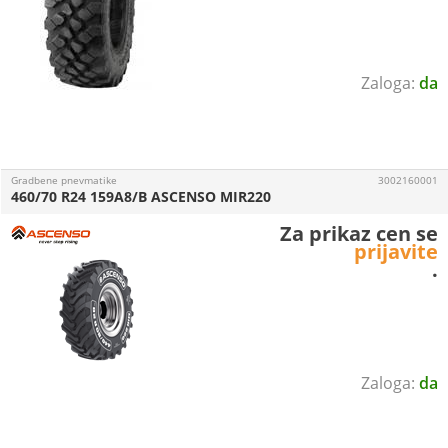
da
Gradbene pnevmatike
3002160001
460/70 R24 159A8/B ASCENSO MIR220
Za prikaz cen se
prijavite
.
da