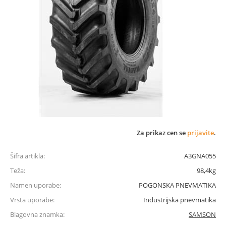
Za prikaz cen se
prijavite
.
Šifra artikla:
A3GNA055
Teža:
98,4kg
Namen uporabe:
POGONSKA PNEVMATIKA
Vrsta uporabe:
Industrijska pnevmatika
Blagovna znamka:
SAMSON