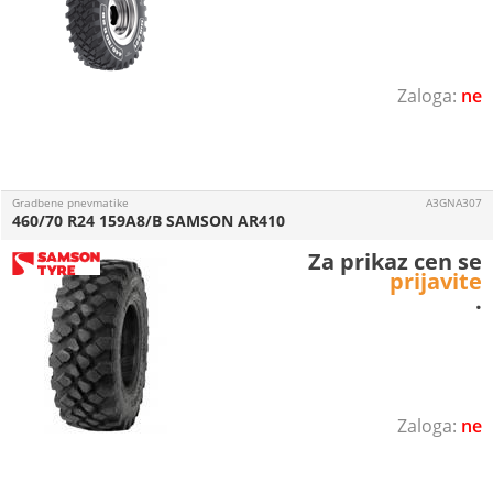
ne
Gradbene pnevmatike
A3GNA307
460/70 R24 159A8/B SAMSON AR410
Za prikaz cen se
prijavite
.
ne