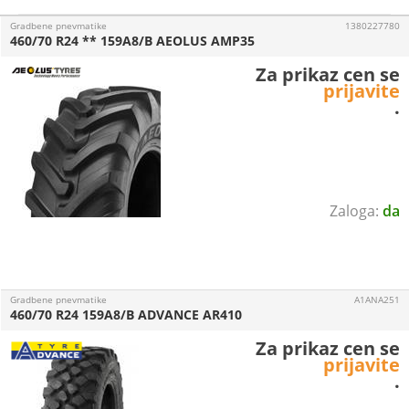
Gradbene pnevmatike
1380227780
460/70 R24 ** 159A8/B AEOLUS AMP35
Za prikaz cen se
prijavite
.
da
Gradbene pnevmatike
A1ANA251
460/70 R24 159A8/B ADVANCE AR410
Za prikaz cen se
prijavite
.