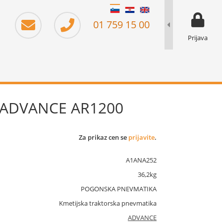
moj prika
prikaz za 
01 759 15 00
Prijava
D ADVANCE AR1200
Za prikaz cen se
prijavite
.
A1ANA252
36,2kg
POGONSKA PNEVMATIKA
Kmetijska traktorska pnevmatika
ADVANCE