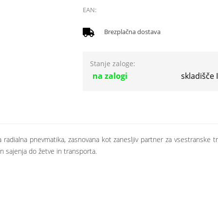
EAN:
Brezplačna dostava
Stanje zaloge:
na zalogi
skladišče
adialna pnevmatika, zasnovana kot zanesljiv partner za vsestranske tra
in sajenja do žetve in transporta.