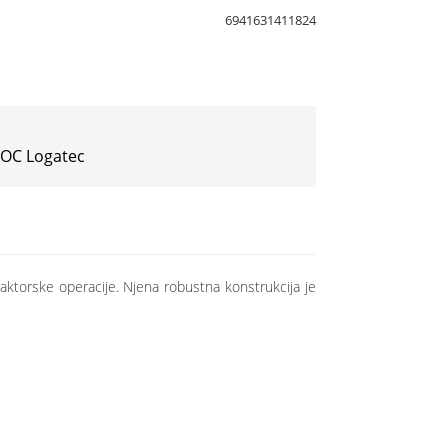
6941631411824
 IOC Logatec
ktorske operacije. Njena robustna konstrukcija je