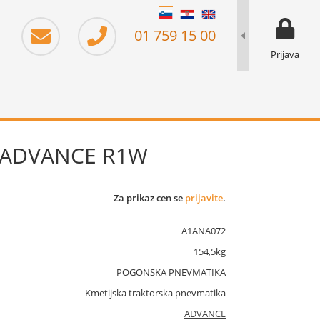
moj prika
prikaz za 
01 759 15 00
Prijava
D ADVANCE R1W
Za prikaz cen se
prijavite
.
A1ANA072
154,5kg
POGONSKA PNEVMATIKA
Kmetijska traktorska pnevmatika
ADVANCE