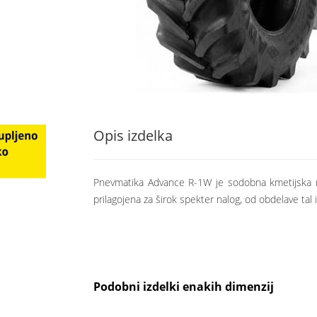
Opis izdelka
Pnevmatika Advance R-1W je sodobna kmetijska rad
prilagojena za širok spekter nalog, od obdelave tal 
Podobni izdelki enakih dimenzij