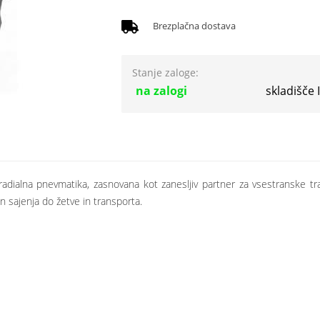
Brezplačna dostava
Stanje zaloge:
na zalogi
skladišče
ialna pnevmatika, zasnovana kot zanesljiv partner za vsestranske tra
in sajenja do žetve in transporta.