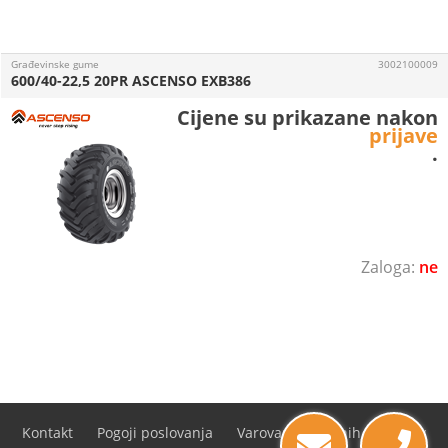
Građevinske gume
3002100009
600/40-22,5 20PR ASCENSO EXB386
Cijene su prikazane nakon
prijave
.
ne
Kontakt
Pogoji poslovanja
Varovanje osebnih podatkov