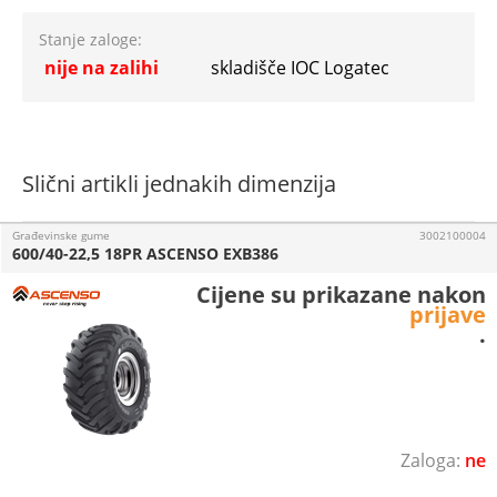
Stanje zaloge:
nije na zalihi
skladišče IOC Logatec
Slični artikli jednakih dimenzija
Građevinske gume
3002100004
600/40-22,5 18PR ASCENSO EXB386
Cijene su prikazane nakon
prijave
.
ne