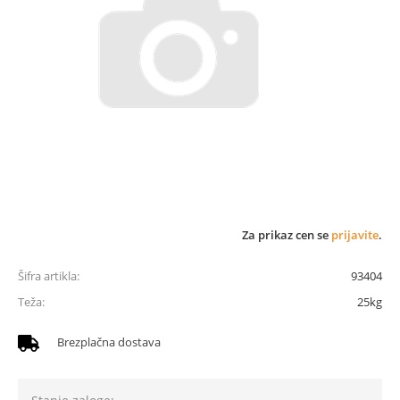
Za prikaz cen se
prijavite
.
Šifra artikla:
93404
Teža:
25kg
Brezplačna dostava