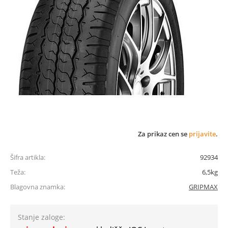
Za prikaz cen se
prijavite
.
Šifra artikla:
92934
Teža:
6,5kg
Blagovna znamka:
GRIPMAX
Stanje zaloge: