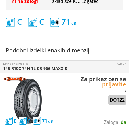
ni na zalogi
skladišče IOC Logatec
C
C
71
Podobni izdelki enakih dimenzij
Letne pnevmatike
92607
145 R10C 74N TL CR-966 MAXXIS
Za prikaz cen se
prijavite
.
DOT22
E
F
71
da