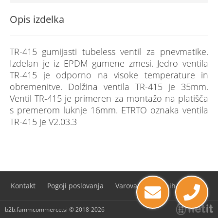
Opis izdelka
TR-415 gumijasti tubeless ventil za pnevmatike.
Izdelan je iz EPDM gumene zmesi. Jedro ventila
TR-415 je odporno na visoke temperature in
obremenitve. Dolžina ventila TR-415 je 35mm.
Ventil TR-415 je primeren za montažo na platišča
s premerom luknje 16mm. ETRTO oznaka ventila
TR-415 je V2.03.3
Kontakt
Pogoji poslovanja
Varovanje osebnih podatkov
b2b.fammcommerce.si © 2018-2026