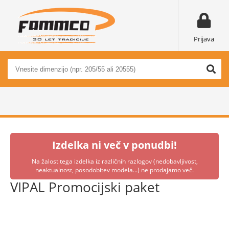
Prijava
Izdelka ni več v ponudbi!
Na žalost tega izdelka iz različnih razlogov (nedobavljivost,
neaktualnost, posodobitev modela...) ne prodajamo več.
VIPAL Promocijski paket