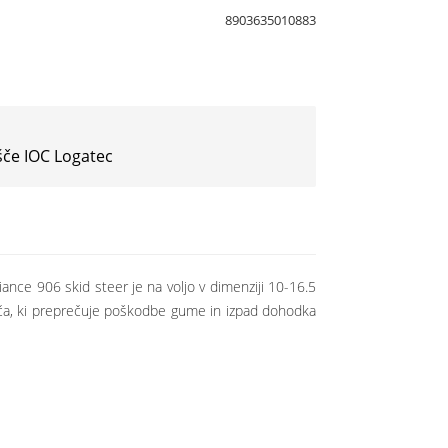
8903635010883
šče IOC Logatec
nce 906 skid steer je na voljo v dimenziji 10-16.5
išča, ki preprečuje poškodbe gume in izpad dohodka