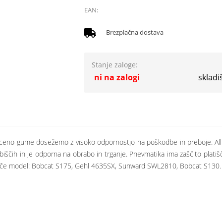
EAN:
Brezplačna dostava
Stanje zaloge:
ni na zalogi
skladi
ceno gume dosežemo z visoko odpornostjo na poškodbe in preboje. Allia
biščih in je odporna na obrabo in trganje. Pnevmatika ima zaščito plat
adače model: Bobcat S175, Gehl 4635SX, Sunward SWL2810, Bobcat S130.