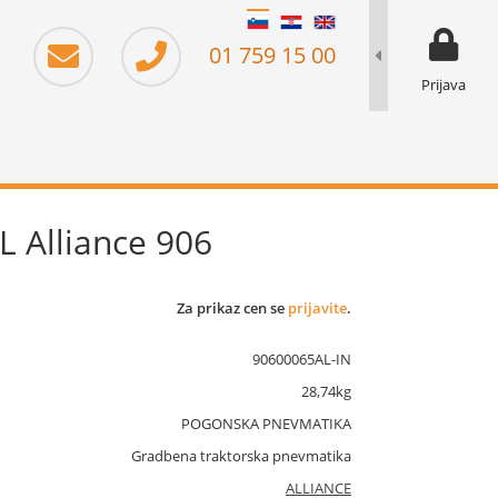
moj prika
prikaz za 
01 759 15 00
Prijava
L Alliance 906
Za prikaz cen se
prijavite
.
90600065AL-IN
28,74kg
POGONSKA PNEVMATIKA
Gradbena traktorska pnevmatika
ALLIANCE