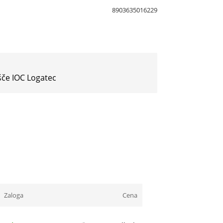
8903635016229
šče IOC Logatec
Zaloga
Cena