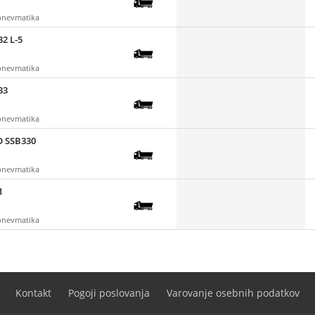
 pnevmatika
2 L-5
 pnevmatika
33
 pnevmatika
O SSB330
 pnevmatika
1
 pnevmatika
Kontakt
Pogoji poslovanja
Varovanje osebnih podatkov