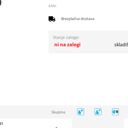
EAN:
Brezplačna dostava
Stanje zaloge:
ni na zalogi
skladi
Skupina
31