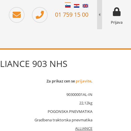
moj prika
prikaz za 
01 759 15 00
Prijava
LLIANCE 903 NHS
Za prikaz cen se
prijavite
.
90300001AL-IN
22,12kg
POGONSKA PNEVMATIKA
Gradbena traktorska pnevmatika
ALLIANCE