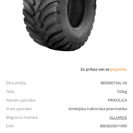
Za prikaz cen se
prijavite
.
Šifra artikla:
88500015AL-IN
Teža:
102kg
Namen uporabe:
PRIKOLICA
Vrsta uporabe:
Kmetijska traktorska pnevmatika
Blagovna znamka:
ALLIANCE
EAN:
8903635011095