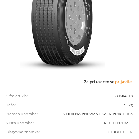
Za prikaz cen se
prijavite
.
Šifra artikla:
80604318
Teža:
55kg
Namen uporabe:
VODILNA PNEVMATIKA IN PRIKOLICA
Vrsta uporabe:
REGIO PROMET
Blagovna znamka:
DOUBLE COIN