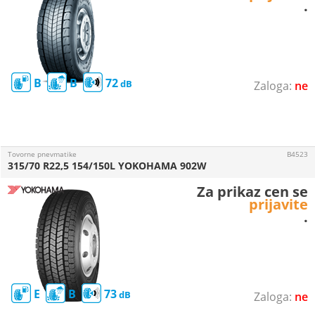
.
B
B
72
ne
Tovorne pnevmatike
B4523
315/70 R22,5 154/150L YOKOHAMA 902W
Za prikaz cen se
prijavite
.
E
B
73
ne