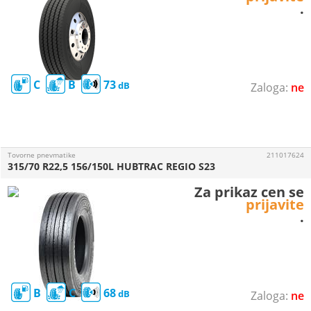
.
C
B
73
ne
Tovorne pnevmatike
211017624
315/70 R22,5 156/150L HUBTRAC REGIO S23
Za prikaz cen se
prijavite
.
B
C
68
ne