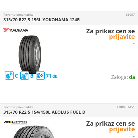
Tovorne pnevmatike
B5057
315/70 R22,5 156L YOKOHAMA 124R
Za prikaz cen se
prijavite
.
C
B
71
da
Tovorne pnevmatike
1380481451
315/70 R22,5 154/150L AEOLUS FUEL D
Za prikaz cen se
prijavite
.