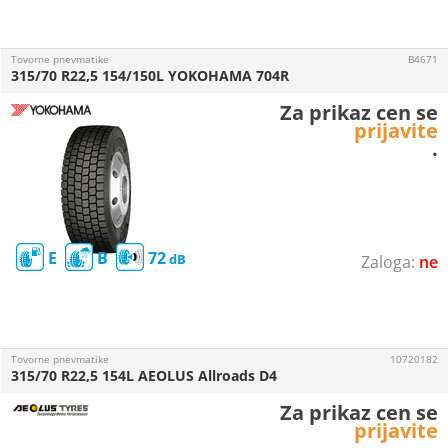
Tovorne pnevmatike
B4671
315/70 R22,5 154/150L YOKOHAMA 704R
Za prikaz cen se
prijavite
.
E
B
72
ne
Tovorne pnevmatike
10720182
315/70 R22,5 154L AEOLUS Allroads D4
Za prikaz cen se
prijavite