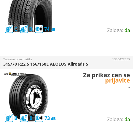
C
B
74
da
Tovorne pnevmatike
1380427935
315/70 R22,5 156/150L AEOLUS Allroads S
Za prikaz cen se
prijavite
.
B
B
73
da