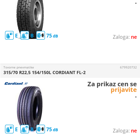
.
E
B
75
ne
Tovorne pnevmatike
679920732
315/70 R22,5 154/150L CORDIANT FL-2
Za prikaz cen se
prijavite
.
E
B
75
ne