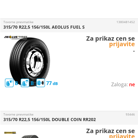
Tovorne pnevmatike
1380481452
315/70 R22,5 156/150L AEOLUS FUEL S
Za prikaz cen se
prijavite
.
B
B
77
ne
Tovorne pnevmatike
93446
315/70 R22,5 156/150L DOUBLE COIN RR202
Za prikaz cen se
prijavite