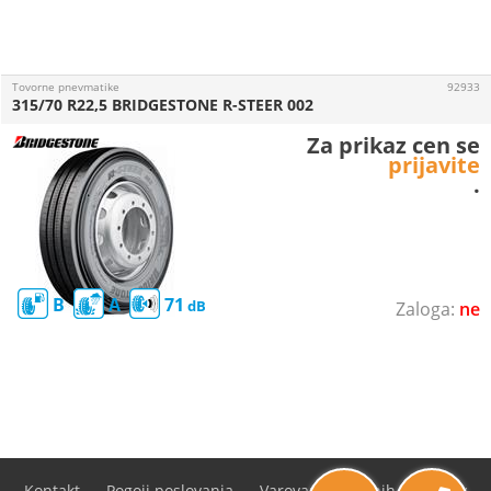
Tovorne pnevmatike
92933
315/70 R22,5 BRIDGESTONE R-STEER 002
Za prikaz cen se
prijavite
.
B
A
71
ne
Kontakt
Pogoji poslovanja
Varovanje osebnih podatkov