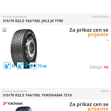
Tovorne pnevmatike
162C018LDL30
315/70 R22,5 154/150L JDL3 JK TYRE
Za prikaz cen se
prijavite
.
D
B
73
ne
Tovorne pnevmatike
B5569
315/70 R22,5 154/150L YOKOHAMA 721D
Za prikaz cen se
prijavite