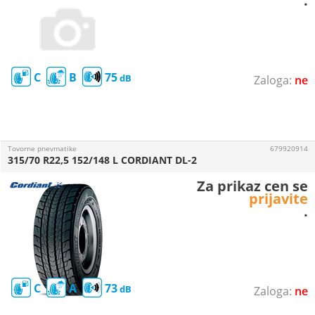
.
C
B
75
ne
Tovorne pnevmatike
679920914
315/70 R22,5 152/148 L CORDIANT DL-2
Za prikaz cen se
prijavite
.
C
A
73
ne