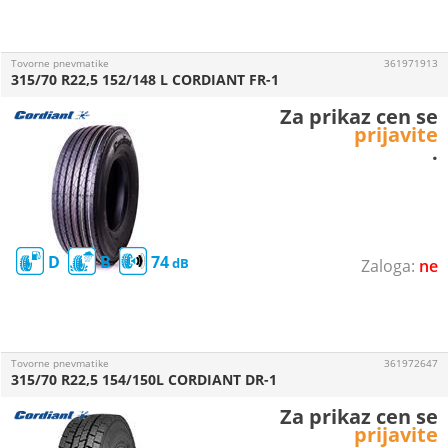
Tovorne pnevmatike
361971913
315/70 R22,5 152/148 L CORDIANT FR-1
Za prikaz cen se
prijavite
.
D
B
74
ne
Tovorne pnevmatike
361972647
315/70 R22,5 154/150L CORDIANT DR-1
Za prikaz cen se
prijavite