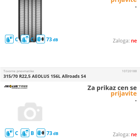
.
C
C
73
ne
Tovorne pnevmatike
10720188
315/70 R22,5 AEOLUS 156L Allroads S4
Za prikaz cen se
prijavite
.
C
B
73
ne