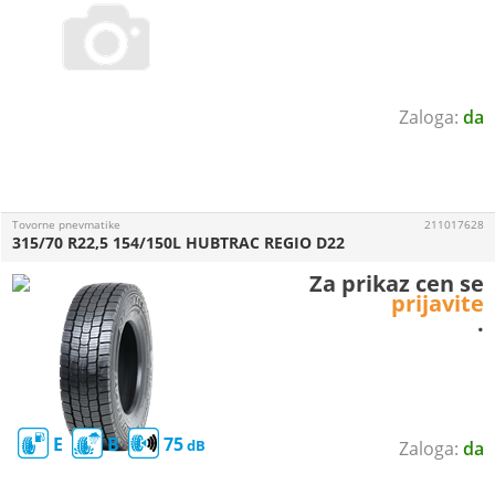
da
Tovorne pnevmatike
211017628
315/70 R22,5 154/150L HUBTRAC REGIO D22
Za prikaz cen se
prijavite
.
E
B
75
da