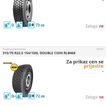
D
C
73
ne
Tovorne pnevmatike
93237
315/70 R22,5 154/150L DOUBLE COIN RLB468
Za prikaz cen se
prijavite
.
D
B
72
ne