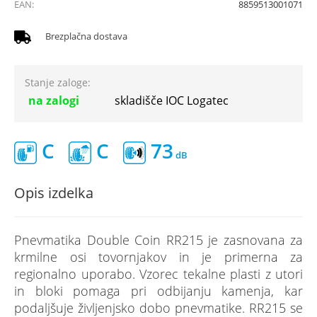
EAN:
8859513001071
Brezplačna dostava
Stanje zaloge:
na zalogi
skladišče IOC Logatec
C
C
73
Opis izdelka
Pnevmatika Double Coin RR215 je zasnovana za
krmilne osi tovornjakov in je primerna za
regionalno uporabo. Vzorec tekalne plasti z utori
in bloki pomaga pri odbijanju kamenja, kar
podaljšuje življenjsko dobo pnevmatike. RR215 se