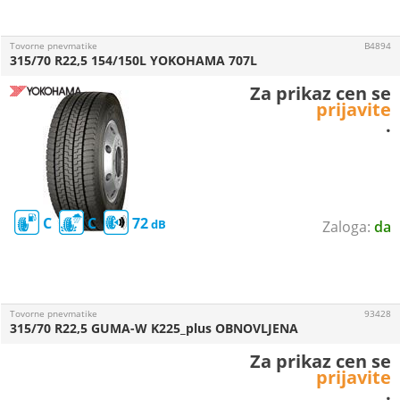
Tovorne pnevmatike
B4894
315/70 R22,5 154/150L YOKOHAMA 707L
Za prikaz cen se
prijavite
.
C
C
72
da
Tovorne pnevmatike
93428
315/70 R22,5 GUMA-W K225_plus OBNOVLJENA
Za prikaz cen se
prijavite
.