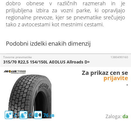
dobro obnese v različnih razmerah in je
priljubljena izbira za vozni parke, ki opravljajo
regionalne prevoze, kjer se pnevmatike srečujejo
tako z avtocestami kot mestnimi cestami.
Podobni izdelki enakih dimenzij
Tovorne pnevmatike
1380490160
315/70 R22,5 154/150L AEOLUS Allroads D+
Za prikaz cen se
prijavite
.
C
C
76
da