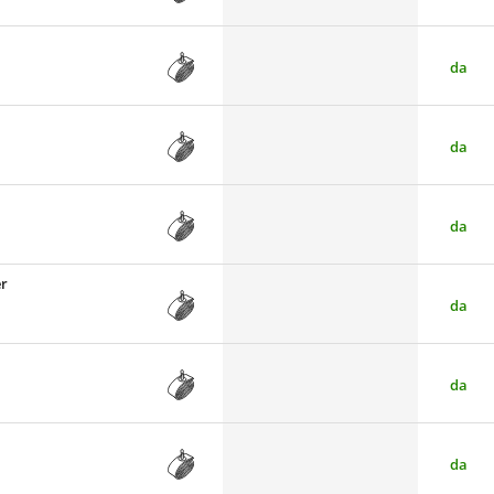
da
da
da
er
da
da
da