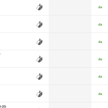
da
da
da
r
da
da
da
0-20)