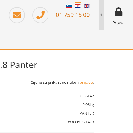
moj zaslo
prikaz ku
01 759 15 00
Prijava
.8 Panter
Cijene su prikazane nakon
prijave
.
7536147
2,96kg
PANTER
3830060321473