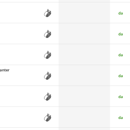
da
da
da
Panter
da
da
da