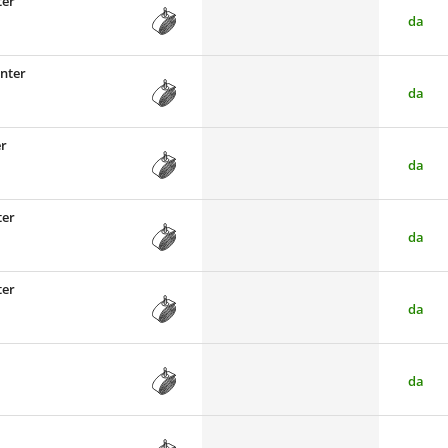
ter
da
anter
da
er
da
ter
da
ter
da
da