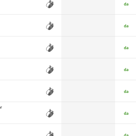
da
da
da
da
da
er
da
da