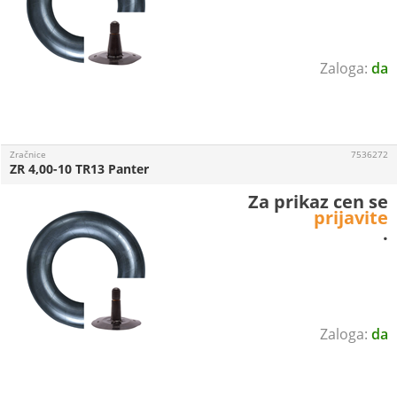
da
Zračnice
7536272
ZR 4,00-10 TR13 Panter
Za prikaz cen se
prijavite
.
da