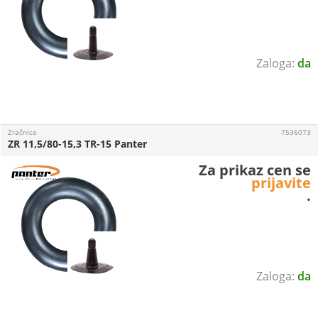
da
Zračnice
7536073
ZR 11,5/80-15,3 TR-15 Panter
Za prikaz cen se
prijavite
.
da