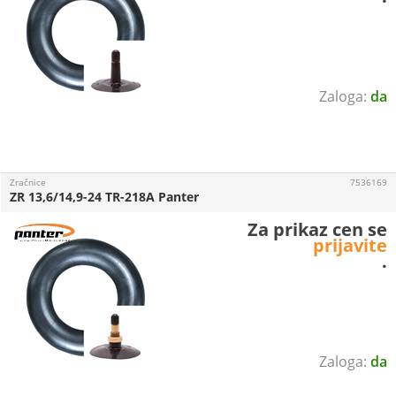
da
Zračnice
7536169
ZR 13,6/14,9-24 TR-218A Panter
Za prikaz cen se
prijavite
.
da