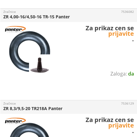
Zračnice
7536082
ZR 4,00-16/4,50-16 TR-15 Panter
Za prikaz cen se
prijavite
.
da
Zračnice
7536129
ZR 8,3/9,5-20 TR218A Panter
Za prikaz cen se
prijavite
.