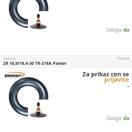
da
Zračnice
7536204
ZR 16,9/18,4-30 TR-218A Panter
Za prikaz cen se
prijavite
.
da