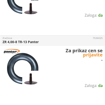
da
Zračnice
7536025
ZR 4,00-8 TR-13 Panter
Za prikaz cen se
prijavite
.
da