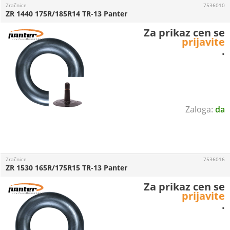
Zračnice
7536010
ZR 1440 175R/185R14 TR-13 Panter
Za prikaz cen se
prijavite
.
da
Zračnice
7536016
ZR 1530 165R/175R15 TR-13 Panter
Za prikaz cen se
prijavite
.