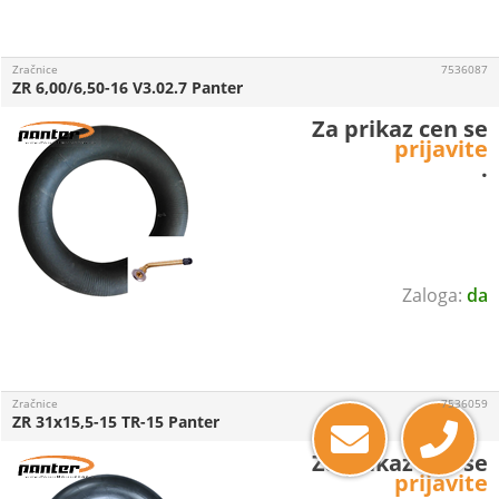
Zračnice
7536087
ZR 6,00/6,50-16 V3.02.7 Panter
Za prikaz cen se
prijavite
.
da
Zračnice
7536059
ZR 31x15,5-15 TR-15 Panter
Za prikaz cen se
prijavite