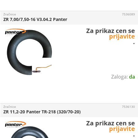
Zračnice
7536089
ZR 7,00/7,50-16 V3.04.2 Panter
Za prikaz cen se
prijavite
.
da
Zračnice
7536130
ZR 11,2-20 Panter TR-218 (320/70-20)
Za prikaz cen se
prijavite
.