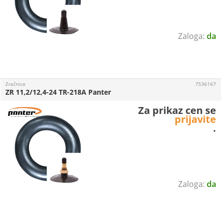
da
Zračnice
7536167
ZR 11,2/12,4-24 TR-218A Panter
Za prikaz cen se
prijavite
.
da