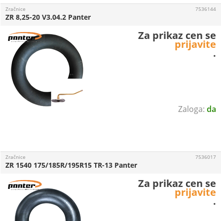
Zračnice
7536144
ZR 8,25-20 V3.04.2 Panter
Za prikaz cen se
prijavite
.
da
Zračnice
7536017
ZR 1540 175/185R/195R15 TR-13 Panter
Za prikaz cen se
prijavite
.