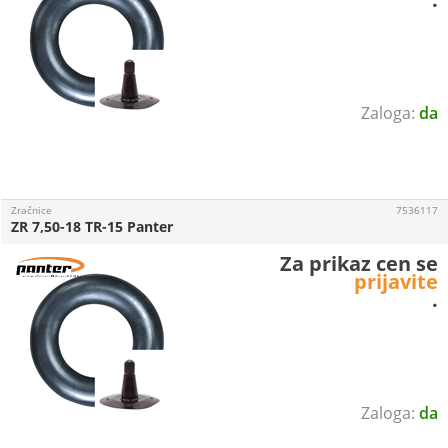
da
Zračnice
7536117
ZR 7,50-18 TR-15 Panter
Za prikaz cen se
prijavite
.
da