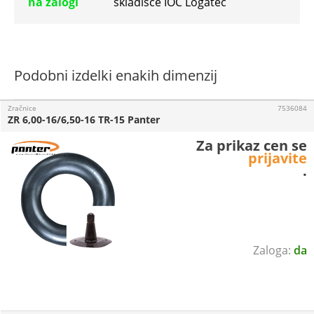
na zalogi
skladišče IOC Logatec
Podobni izdelki enakih dimenzij
Zračnice
7536084
ZR 6,00-16/6,50-16 TR-15 Panter
Za prikaz cen se
prijavite
.
da