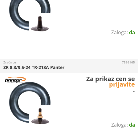
da
Zračnice
7536165
ZR 8,3/9,5-24 TR-218A Panter
Za prikaz cen se
prijavite
.
da