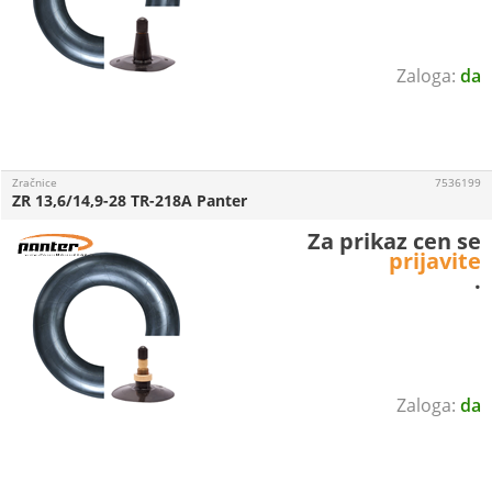
da
Zračnice
7536199
ZR 13,6/14,9-28 TR-218A Panter
Za prikaz cen se
prijavite
.
da