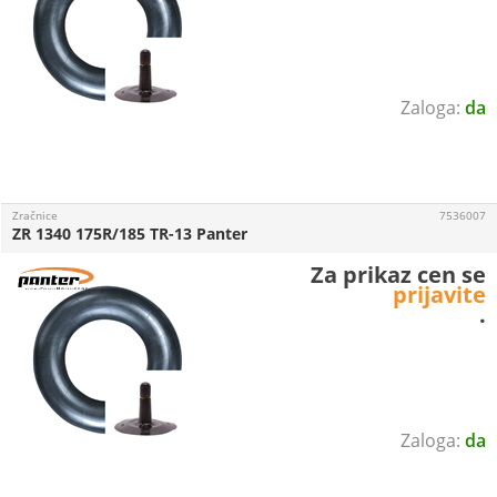
da
Zračnice
7536007
ZR 1340 175R/185 TR-13 Panter
Za prikaz cen se
prijavite
.
da