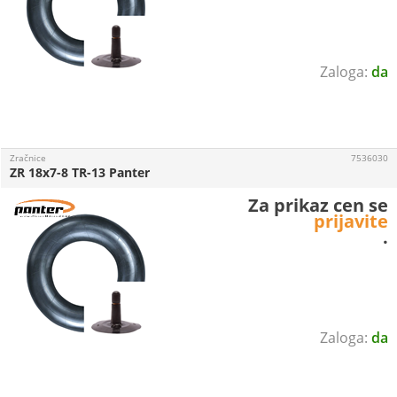
da
Zračnice
7536030
ZR 18x7-8 TR-13 Panter
Za prikaz cen se
prijavite
.
da