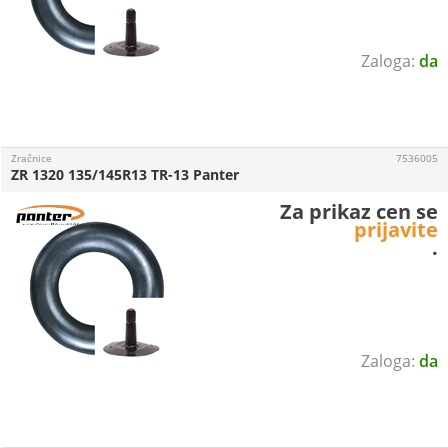
da
Zračnice
7536005
ZR 1320 135/145R13 TR-13 Panter
Za prikaz cen se
prijavite
.
da