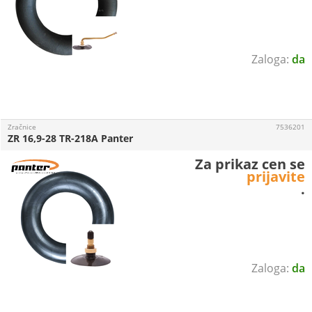
da
Zračnice
7536201
ZR 16,9-28 TR-218A Panter
Za prikaz cen se
prijavite
.
da