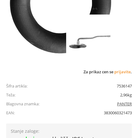
Za prikaz cen se
prijavite
.
Šifra artikla:
7536147
Teža:
2,96kg
Blagovna znamka:
PANTER
EAN:
3830060321473
Stanje zaloge: