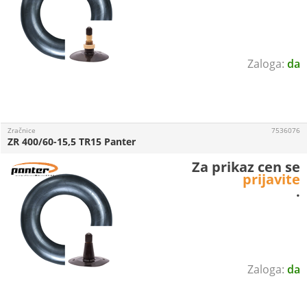
da
Zračnice
7536076
ZR 400/60-15,5 TR15 Panter
Za prikaz cen se
prijavite
.
da