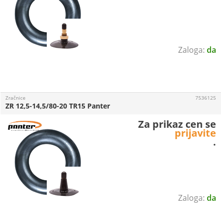
da
Zračnice
7536125
ZR 12,5-14,5/80-20 TR15 Panter
Za prikaz cen se
prijavite
.
da