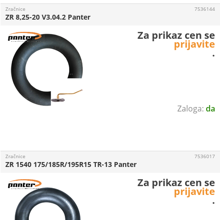
Zračnice
7536144
ZR 8,25-20 V3.04.2 Panter
Za prikaz cen se
prijavite
.
da
Zračnice
7536017
ZR 1540 175/185R/195R15 TR-13 Panter
Za prikaz cen se
prijavite
.