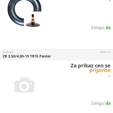
da
Zračnice
7536119
ZR 3,50/4,00-19 TR15 Panter
Za prikaz cen se
prijavite
.
da