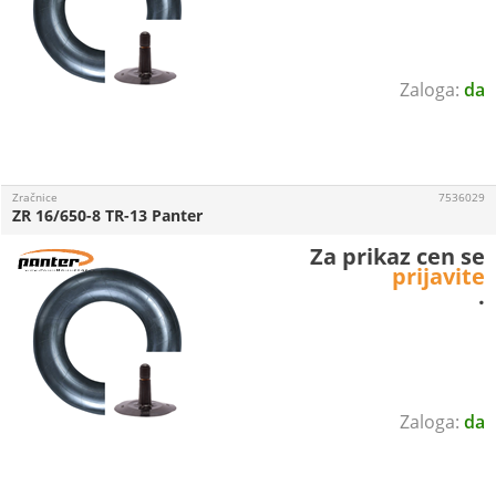
da
Zračnice
7536029
ZR 16/650-8 TR-13 Panter
Za prikaz cen se
prijavite
.
da