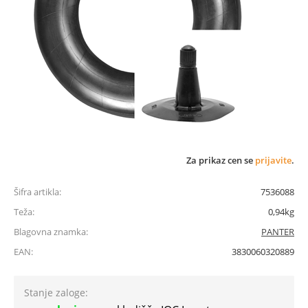
Za prikaz cen se
prijavite
.
Šifra artikla:
7536088
Teža:
0,94kg
Blagovna znamka:
PANTER
EAN:
3830060320889
Stanje zaloge: