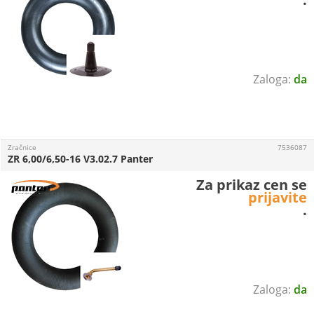
da
Zračnice
7536087
ZR 6,00/6,50-16 V3.02.7 Panter
Za prikaz cen se
prijavite
.
da