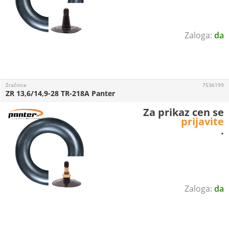
da
Zračnice
7536199
ZR 13,6/14,9-28 TR-218A Panter
Za prikaz cen se
prijavite
.
da