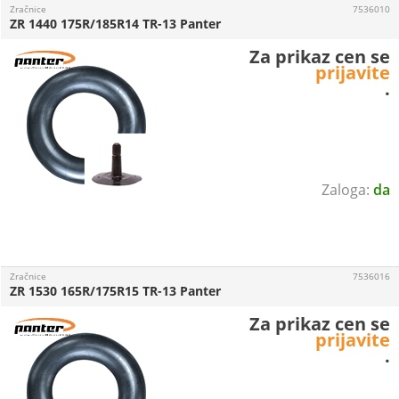
Zračnice
7536010
ZR 1440 175R/185R14 TR-13 Panter
Za prikaz cen se
prijavite
.
da
Zračnice
7536016
ZR 1530 165R/175R15 TR-13 Panter
Za prikaz cen se
prijavite
.