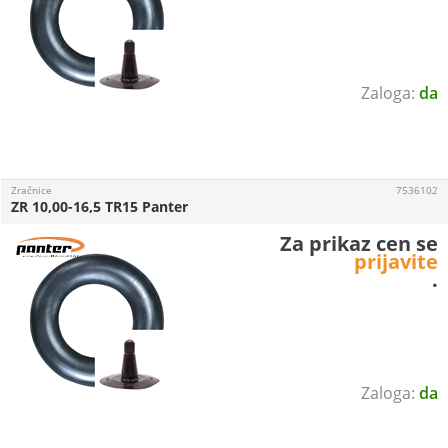
da
Zračnice
7536102
ZR 10,00-16,5 TR15 Panter
Za prikaz cen se
prijavite
.
da