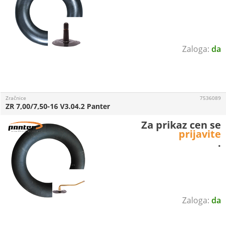
da
Zračnice
7536089
ZR 7,00/7,50-16 V3.04.2 Panter
Za prikaz cen se
prijavite
.
da