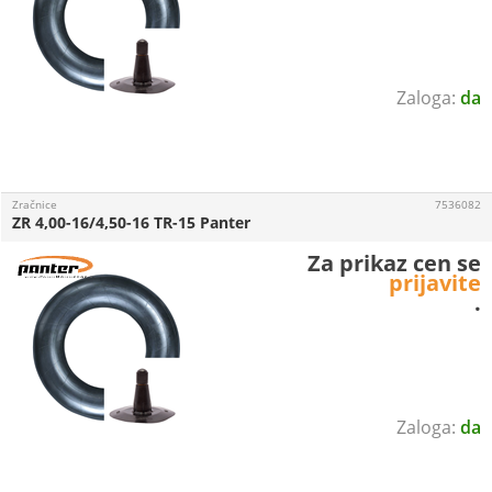
da
Zračnice
7536082
ZR 4,00-16/4,50-16 TR-15 Panter
Za prikaz cen se
prijavite
.
da