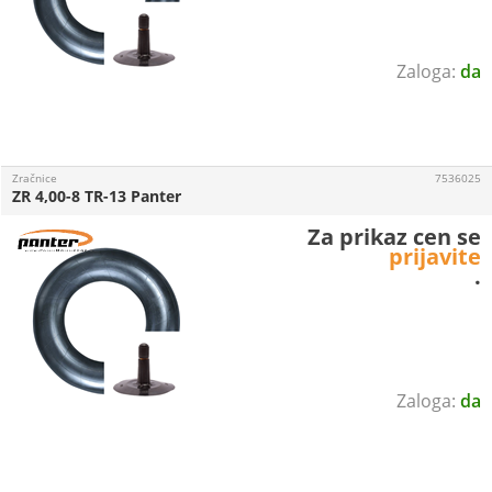
da
Zračnice
7536025
ZR 4,00-8 TR-13 Panter
Za prikaz cen se
prijavite
.
da