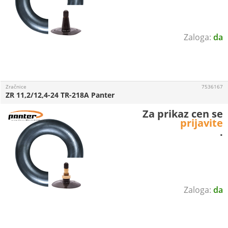
da
Zračnice
7536167
ZR 11,2/12,4-24 TR-218A Panter
Za prikaz cen se
prijavite
.
da