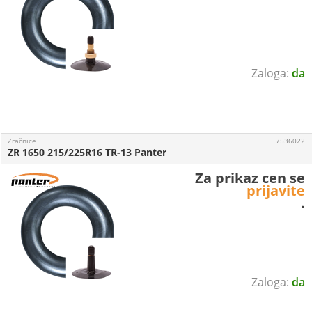
da
Zračnice
7536022
ZR 1650 215/225R16 TR-13 Panter
Za prikaz cen se
prijavite
.
da