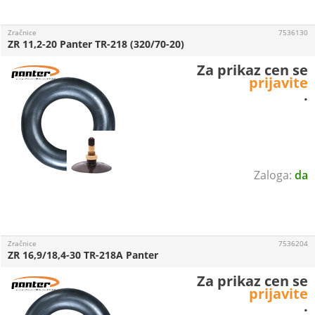
Zračnice
7536130
ZR 11,2-20 Panter TR-218 (320/70-20)
Za prikaz cen se
prijavite
.
da
Zračnice
7536204
ZR 16,9/18,4-30 TR-218A Panter
Za prikaz cen se
prijavite
.