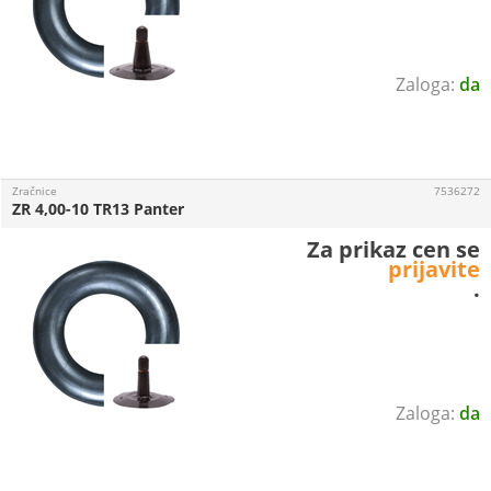
da
Zračnice
7536272
ZR 4,00-10 TR13 Panter
Za prikaz cen se
prijavite
.
da