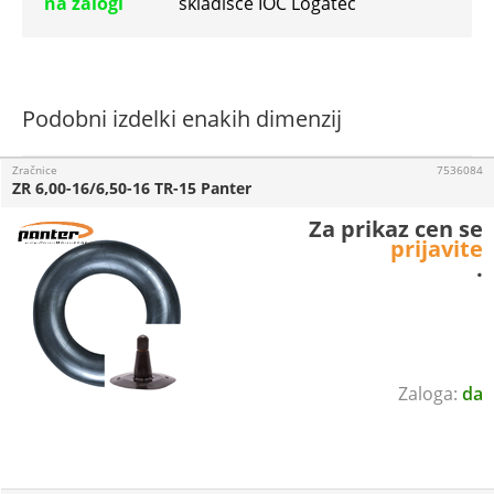
na zalogi
skladišče IOC Logatec
Podobni izdelki enakih dimenzij
Zračnice
7536084
ZR 6,00-16/6,50-16 TR-15 Panter
Za prikaz cen se
prijavite
.
da