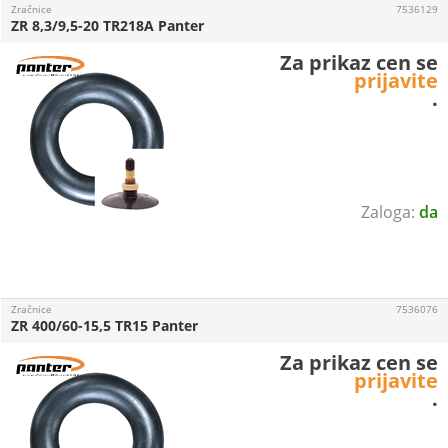
Zračnice
7536129
ZR 8,3/9,5-20 TR218A Panter
Za prikaz cen se
prijavite
.
da
Zračnice
7536076
ZR 400/60-15,5 TR15 Panter
Za prikaz cen se
prijavite
.