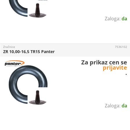
da
Zračnice
7536102
ZR 10,00-16,5 TR15 Panter
Za prikaz cen se
prijavite
.
da