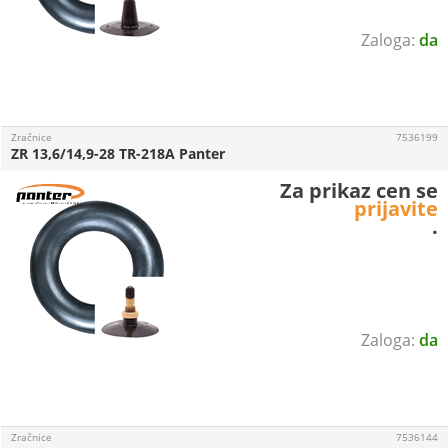
da
Zračnice
7536199
ZR 13,6/14,9-28 TR-218A Panter
Za prikaz cen se
prijavite
.
da
Zračnice
7536144