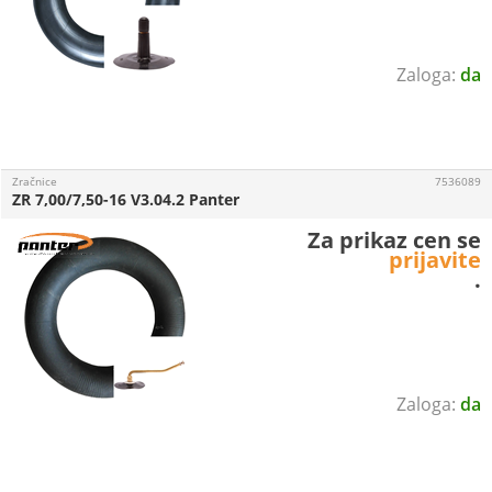
da
Zračnice
7536089
ZR 7,00/7,50-16 V3.04.2 Panter
Za prikaz cen se
prijavite
.
da