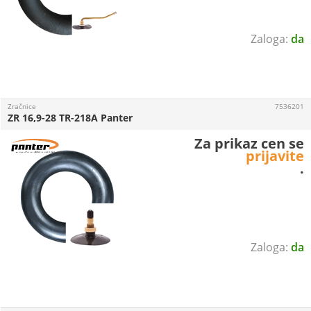
da
Zračnice
7536201
ZR 16,9-28 TR-218A Panter
Za prikaz cen se
prijavite
.
da