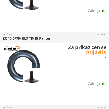
da
Zračnice
7536072
ZR 10,0/75-15,3 TR-15 Panter
Za prikaz cen se
prijavite
.
da
Zračnice
7536167