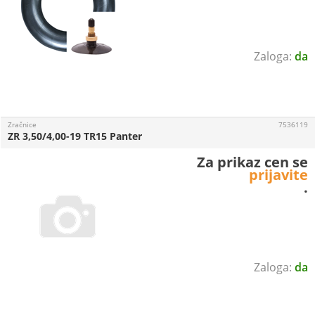
da
Zračnice
7536119
ZR 3,50/4,00-19 TR15 Panter
Za prikaz cen se
prijavite
.
da