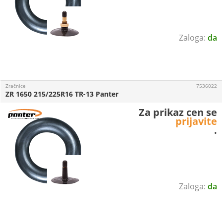
da
Zračnice
7536022
ZR 1650 215/225R16 TR-13 Panter
Za prikaz cen se
prijavite
.
da