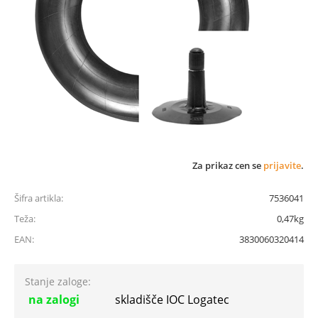
Za prikaz cen se
prijavite
.
Šifra artikla:
7536041
Teža:
0,47kg
EAN:
3830060320414
Stanje zaloge:
na zalogi
skladišče IOC Logatec