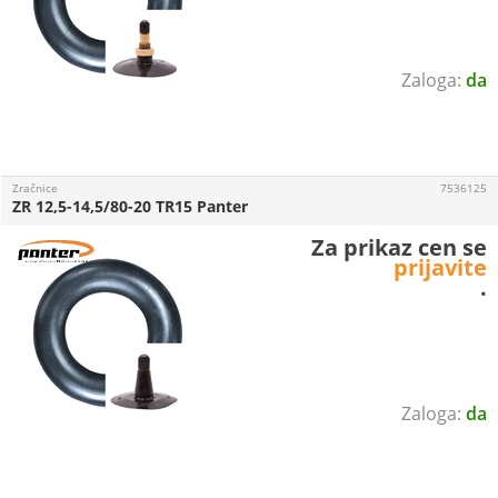
da
Zračnice
7536125
ZR 12,5-14,5/80-20 TR15 Panter
Za prikaz cen se
prijavite
.
da