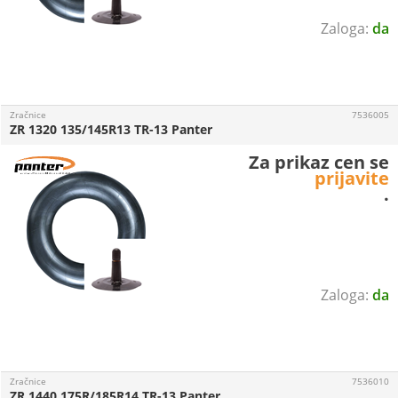
da
Zračnice
7536005
ZR 1320 135/145R13 TR-13 Panter
Za prikaz cen se
prijavite
.
da
Zračnice
7536010
ZR 1440 175R/185R14 TR-13 Panter