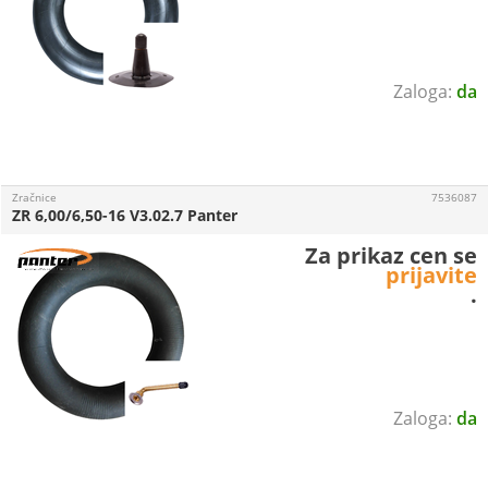
da
Zračnice
7536087
ZR 6,00/6,50-16 V3.02.7 Panter
Za prikaz cen se
prijavite
.
da