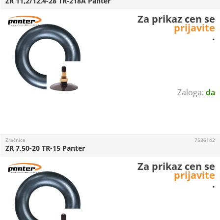
ZR 11,2/12,4-28 TR-218A Panter
Za prikaz cen se
prijavite
.
da
Zračnice
7536142
ZR 7,50-20 TR-15 Panter
Za prikaz cen se
prijavite
.