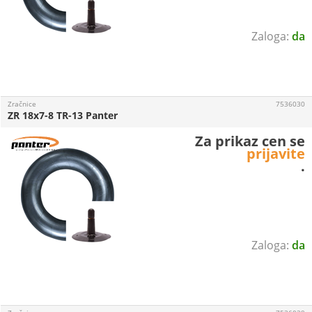
da
Zračnice
7536030
ZR 18x7-8 TR-13 Panter
Za prikaz cen se
prijavite
.
da