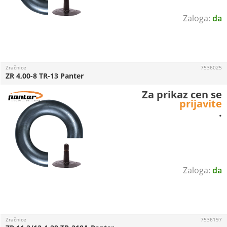
da
Zračnice
7536025
ZR 4,00-8 TR-13 Panter
Za prikaz cen se
prijavite
.
da
Zračnice
7536197