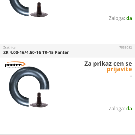
da
Zračnice
7536082
ZR 4,00-16/4,50-16 TR-15 Panter
Za prikaz cen se
prijavite
.
da