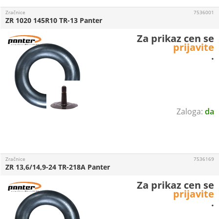
Zračnice
7536001
ZR 1020 145R10 TR-13 Panter
Za prikaz cen se
prijavite
.
da
Zračnice
7536169
ZR 13,6/14,9-24 TR-218A Panter
Za prikaz cen se
prijavite
.