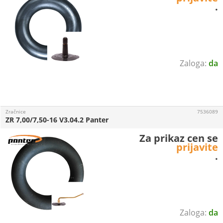
.
da
Zračnice
7536089
ZR 7,00/7,50-16 V3.04.2 Panter
Za prikaz cen se
prijavite
.
da