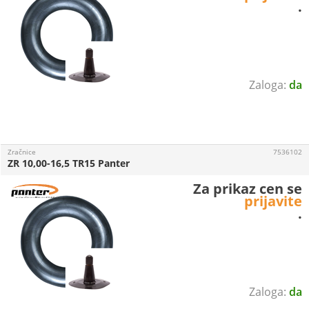
.
da
Zračnice
7536102
ZR 10,00-16,5 TR15 Panter
Za prikaz cen se
prijavite
.
da