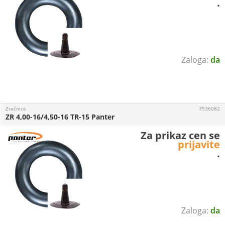
.
da
Zračnice
7536082
ZR 4,00-16/4,50-16 TR-15 Panter
Za prikaz cen se
prijavite
.
da