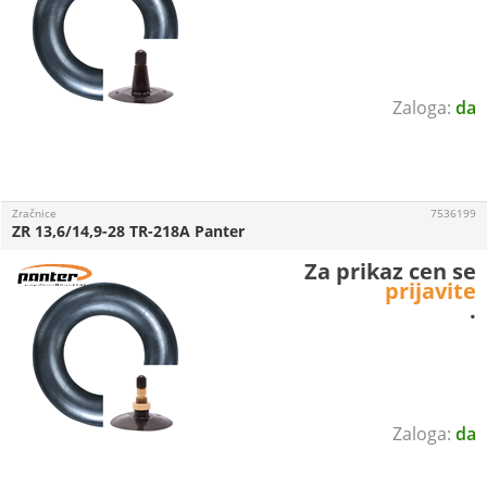
da
Zračnice
7536199
ZR 13,6/14,9-28 TR-218A Panter
Za prikaz cen se
prijavite
.
da