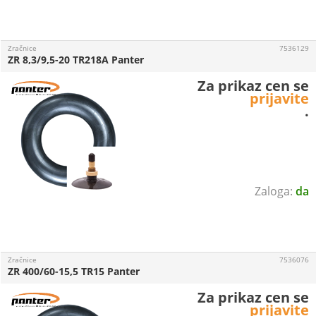
Zračnice
7536129
ZR 8,3/9,5-20 TR218A Panter
Za prikaz cen se
prijavite
.
da
Zračnice
7536076
ZR 400/60-15,5 TR15 Panter
Za prikaz cen se
prijavite