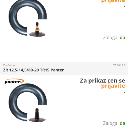
.
da
Zračnice
7536125
ZR 12,5-14,5/80-20 TR15 Panter
Za prikaz cen se
prijavite
.
da