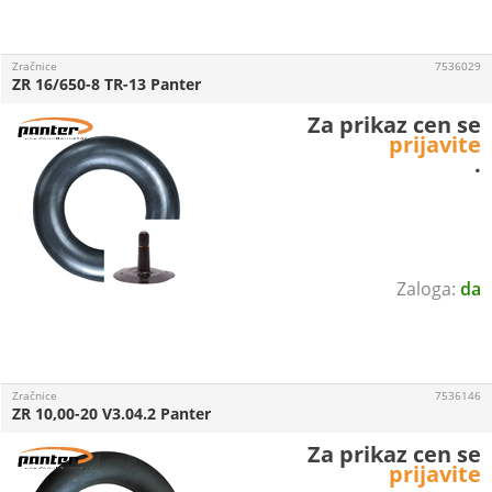
Zračnice
7536029
ZR 16/650-8 TR-13 Panter
Za prikaz cen se
prijavite
.
da
Zračnice
7536146
ZR 10,00-20 V3.04.2 Panter
Za prikaz cen se
prijavite