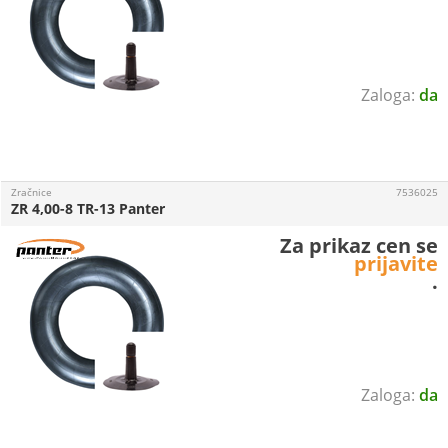
da
Zračnice
7536025
ZR 4,00-8 TR-13 Panter
Za prikaz cen se
prijavite
.
da