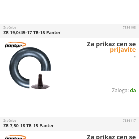
Zračnice
7536108
ZR 19,0/45-17 TR-15 Panter
Za prikaz cen se
prijavite
.
da
Zračnice
7536117
ZR 7,50-18 TR-15 Panter
Za prikaz cen se