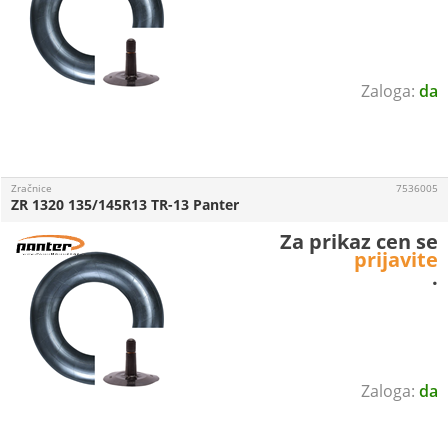
da
Zračnice
7536005
ZR 1320 135/145R13 TR-13 Panter
Za prikaz cen se
prijavite
.
da