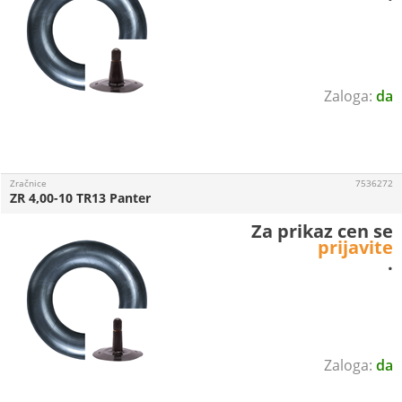
da
Zračnice
7536272
ZR 4,00-10 TR13 Panter
Za prikaz cen se
prijavite
.
da