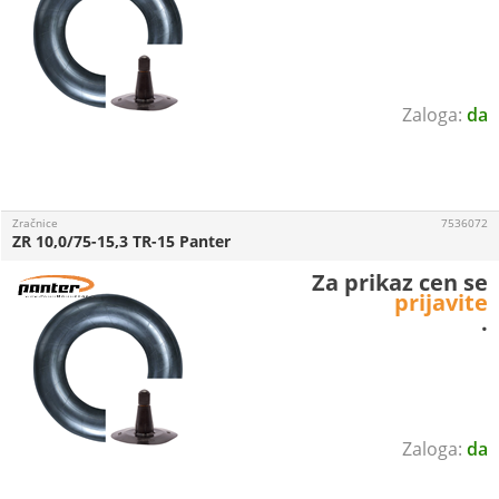
da
Zračnice
7536072
ZR 10,0/75-15,3 TR-15 Panter
Za prikaz cen se
prijavite
.
da