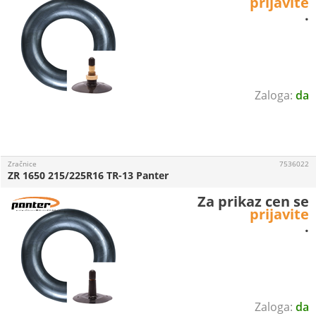
prijavite
.
da
Zračnice
7536022
ZR 1650 215/225R16 TR-13 Panter
Za prikaz cen se
prijavite
.
da