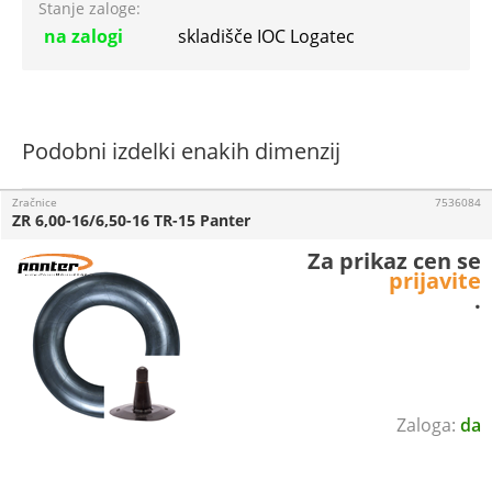
Stanje zaloge:
na zalogi
skladišče IOC Logatec
Podobni izdelki enakih dimenzij
Zračnice
7536084
ZR 6,00-16/6,50-16 TR-15 Panter
Za prikaz cen se
prijavite
.
da