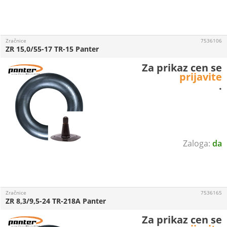
Zračnice
7536106
ZR 15,0/55-17 TR-15 Panter
Za prikaz cen se
prijavite
.
da
Zračnice
7536165
ZR 8,3/9,5-24 TR-218A Panter
Za prikaz cen se