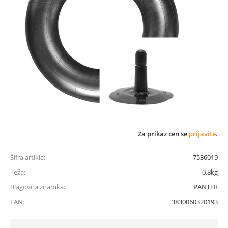
Za prikaz cen se
prijavite
.
Šifra artikla:
7536019
Teža:
0,8kg
Blagovna znamka:
PANTER
EAN:
3830060320193