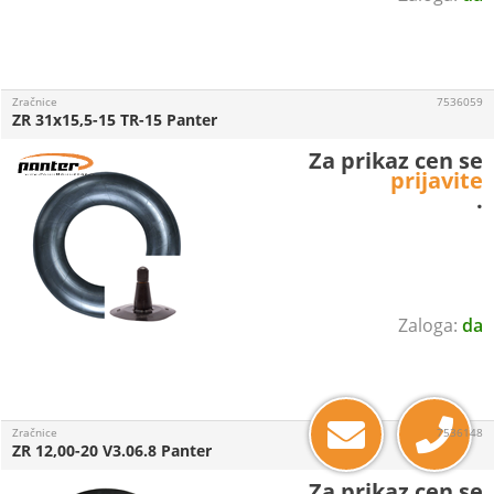
Zračnice
7536059
ZR 31x15,5-15 TR-15 Panter
Za prikaz cen se
prijavite
.
da
Zračnice
7536148
ZR 12,00-20 V3.06.8 Panter
Za prikaz cen se