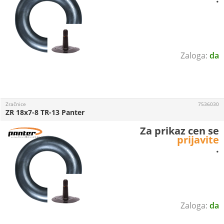
da
Zračnice
7536030
ZR 18x7-8 TR-13 Panter
Za prikaz cen se
prijavite
.
da