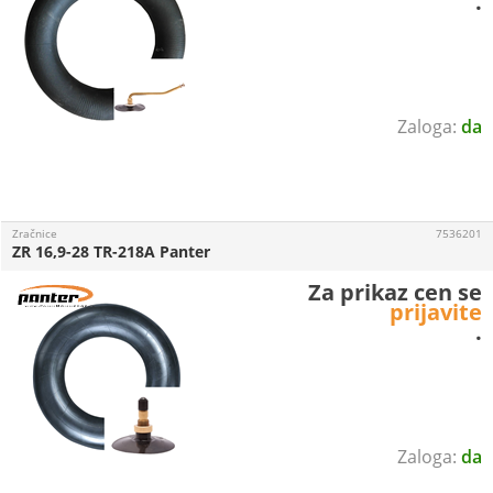
.
da
Zračnice
7536201
ZR 16,9-28 TR-218A Panter
Za prikaz cen se
prijavite
.
da