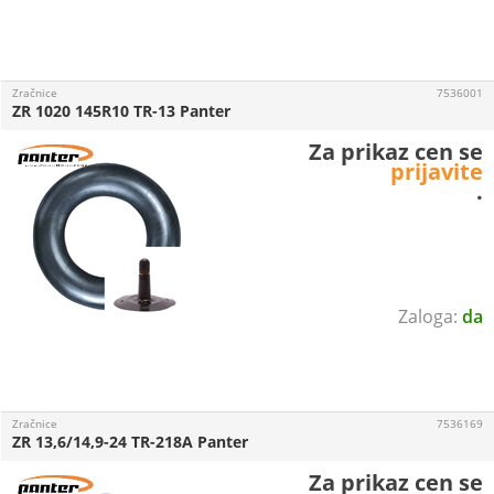
Zračnice
7536001
ZR 1020 145R10 TR-13 Panter
Za prikaz cen se
prijavite
.
da
Zračnice
7536169
ZR 13,6/14,9-24 TR-218A Panter
Za prikaz cen se