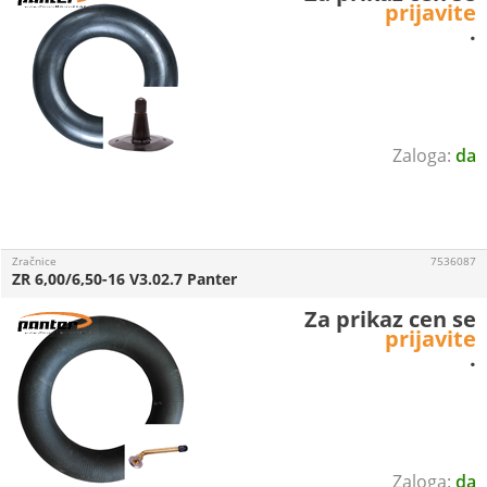
prijavite
.
da
Zračnice
7536087
ZR 6,00/6,50-16 V3.02.7 Panter
Za prikaz cen se
prijavite
.
da