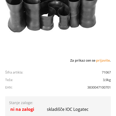
Za prikaz cen se
prijavite
.
Šifra artikla:
71067
Teža:
3,9kg
EAN:
3830047100701
Stanje zaloge:
ni na zalogi
skladišče IOC Logatec