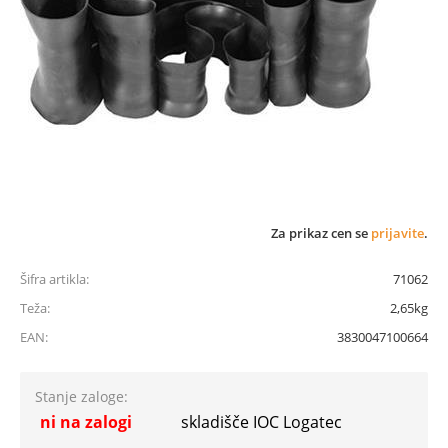
Za prikaz cen se
prijavite
.
Šifra artikla:
71062
Teža:
2,65kg
EAN:
3830047100664
Stanje zaloge:
ni na zalogi
skladišče IOC Logatec