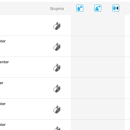
Skupina
r
nter
anter
er
nter
nter