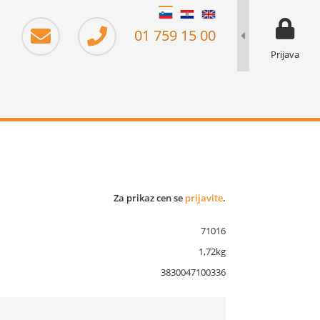
moj prika
prikaz za 
01 759 15 00
Prijava
Za prikaz cen se
prijavite
.
71016
1,72kg
3830047100336