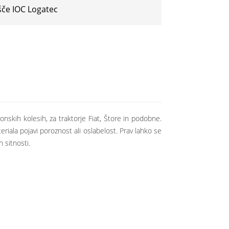
šče IOC Logatec
nskih kolesih, za traktorje Fiat, Štore in podobne.
riala pojavi poroznost ali oslabelost. Prav lahko se
 sitnosti.