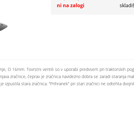
ni na zalogi
skladi
nje, O 16mm. Tovrstni ventili so v uporabi predvsem pri traktorskih pogo
java zračnice, čeprav je zračnica navidezno dobra se zaradi staranja mate
 izpustila stara zračnica. "Prihranek" pri stari zračnici ne odtehta dvojnih