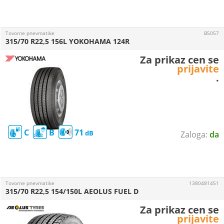
Tovorne pnevmatike
B5057
315/70 R22,5 156L YOKOHAMA 124R
Za prikaz cen se
prijavite
.
C
B
71
da
Tovorne pnevmatike
1380481451
315/70 R22,5 154/150L AEOLUS FUEL D
Za prikaz cen se
prijavite