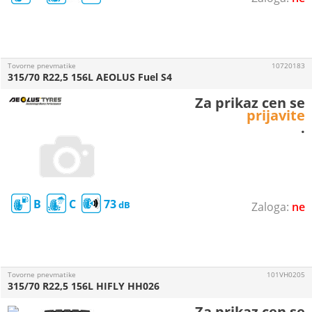
Tovorne pnevmatike
10720183
315/70 R22,5 156L AEOLUS Fuel S4
Za prikaz cen se
prijavite
.
B
C
73
ne
Tovorne pnevmatike
101VH0205
315/70 R22,5 156L HIFLY HH026
Za prikaz cen se