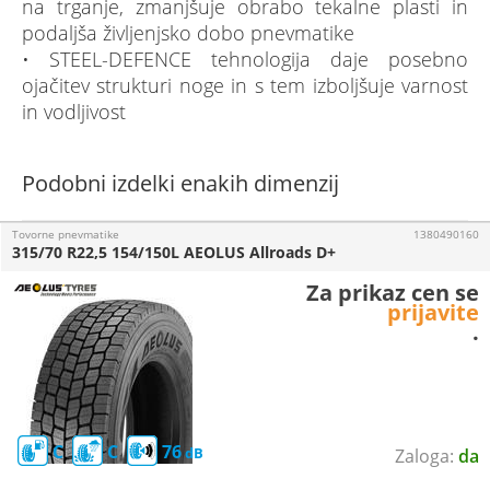
na trganje, zmanjšuje obrabo tekalne plasti in
podaljša življenjsko dobo pnevmatike
• STEEL-DEFENCE tehnologija daje posebno
ojačitev strukturi noge in s tem izboljšuje varnost
in vodljivost
Podobni izdelki enakih dimenzij
Tovorne pnevmatike
1380490160
315/70 R22,5 154/150L AEOLUS Allroads D+
Za prikaz cen se
prijavite
.
C
C
76
da