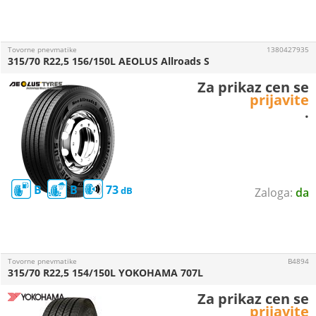
Tovorne pnevmatike
1380427935
315/70 R22,5 156/150L AEOLUS Allroads S
Za prikaz cen se
prijavite
.
B
B
73
da
Tovorne pnevmatike
B4894
315/70 R22,5 154/150L YOKOHAMA 707L
Za prikaz cen se
prijavite