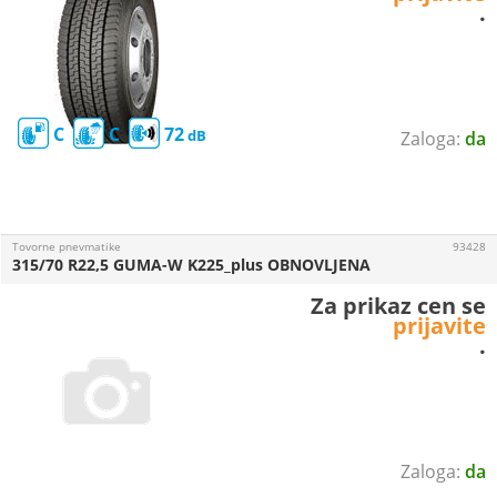
.
C
C
72
da
Tovorne pnevmatike
93428
315/70 R22,5 GUMA-W K225_plus OBNOVLJENA
Za prikaz cen se
prijavite
.
da