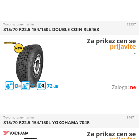
Tovorne pnevmatike
93237
315/70 R22,5 154/150L DOUBLE COIN RLB468
Za prikaz cen se
prijavite
.
D
B
72
ne
Tovorne pnevmatike
B4671
315/70 R22,5 154/150L YOKOHAMA 704R
Za prikaz cen se