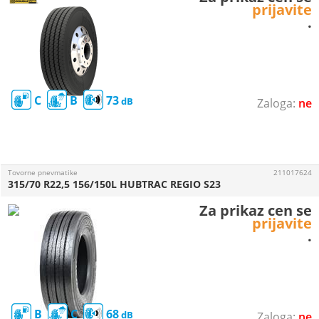
prijavite
.
C
B
73
ne
Tovorne pnevmatike
211017624
315/70 R22,5 156/150L HUBTRAC REGIO S23
Za prikaz cen se
prijavite
.
B
C
68
ne