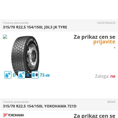
Tovorne pnevmatike
162C018LDL30
315/70 R22,5 154/150L JDL3 JK TYRE
Za prikaz cen se
prijavite
.
D
B
73
ne
Tovorne pnevmatike
B5569
315/70 R22,5 154/150L YOKOHAMA 721D
Za prikaz cen se