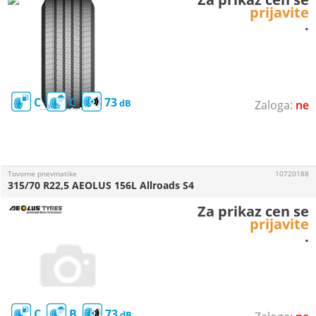
prijavite
.
C
C
73
ne
Tovorne pnevmatike
10720188
315/70 R22,5 AEOLUS 156L Allroads S4
Za prikaz cen se
prijavite
.
C
B
73