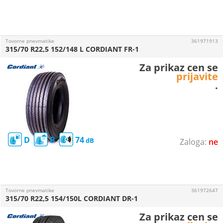
Tovorne pnevmatike
361971913
315/70 R22,5 152/148 L CORDIANT FR-1
Za prikaz cen se
prijavite
.
D
B
74
ne
Tovorne pnevmatike
361972647
315/70 R22,5 154/150L CORDIANT DR-1
Za prikaz cen se