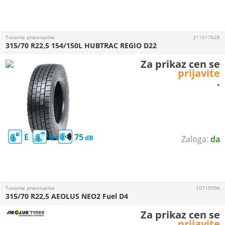
Tovorne pnevmatike
211017628
315/70 R22,5 154/150L HUBTRAC REGIO D22
Za prikaz cen se
prijavite
.
E
B
75
da
Tovorne pnevmatike
10710996
315/70 R22,5 AEOLUS NEO2 Fuel D4
Za prikaz cen se
prijavite