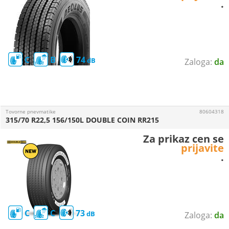
.
C
B
74
da
Tovorne pnevmatike
80604318
315/70 R22,5 156/150L DOUBLE COIN RR215
Za prikaz cen se
prijavite
.
C
C
73
da