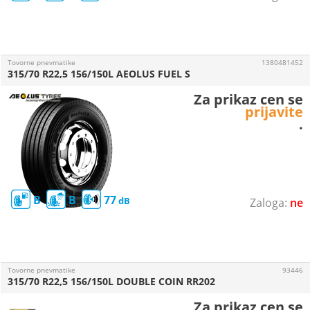
Tovorne pnevmatike
1380481452
315/70 R22,5 156/150L AEOLUS FUEL S
Za prikaz cen se
prijavite
.
B
B
77
ne
Tovorne pnevmatike
93446
315/70 R22,5 156/150L DOUBLE COIN RR202
Za prikaz cen se