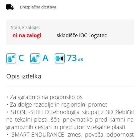
Brezplačna dostava
Stanje zaloge:
ni na zalogi
skladišče IOC Logatec
C
A
73
Opis izdelka
• Za vgradnjo na pogonsko os
• Za dolge razdalje in regionalni promet
• STONE-SHIELD tehnologija skupaj z 3D žlebički
na tekalni plasti, ščiti pnevmatiko pred kamni na
gramoznih cestah in pred utori v tekalne plasti
• SMART-ENDURANCE zmes, poveča odpornost