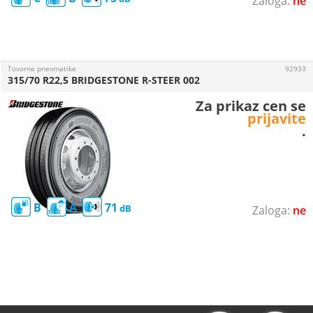
ne
Tovorne pnevmatike
92933
315/70 R22,5 BRIDGESTONE R-STEER 002
Za prikaz cen se
prijavite
.
B
A
71
ne