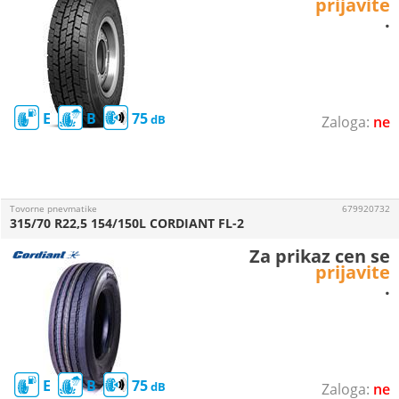
prijavite
.
E
B
75
ne
Tovorne pnevmatike
679920732
315/70 R22,5 154/150L CORDIANT FL-2
Za prikaz cen se
prijavite
.
E
B
75
ne