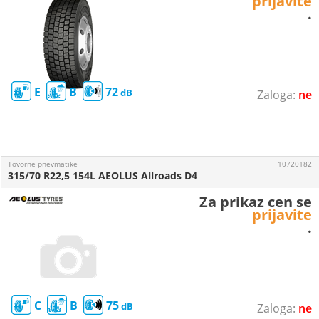
prijavite
.
E
B
72
ne
Tovorne pnevmatike
10720182
315/70 R22,5 154L AEOLUS Allroads D4
Za prikaz cen se
prijavite
.
C
B
75
ne