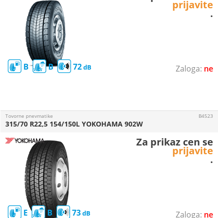
prijavite
.
B
B
72
ne
Tovorne pnevmatike
B4523
315/70 R22,5 154/150L YOKOHAMA 902W
Za prikaz cen se
prijavite
.
E
B
73
ne