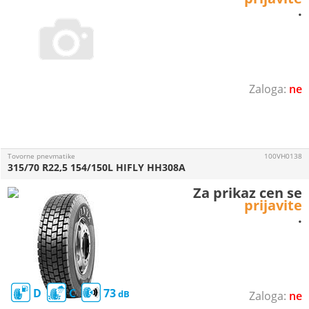
.
ne
Tovorne pnevmatike
100VH0138
315/70 R22,5 154/150L HIFLY HH308A
Za prikaz cen se
prijavite
.
D
C
73
ne