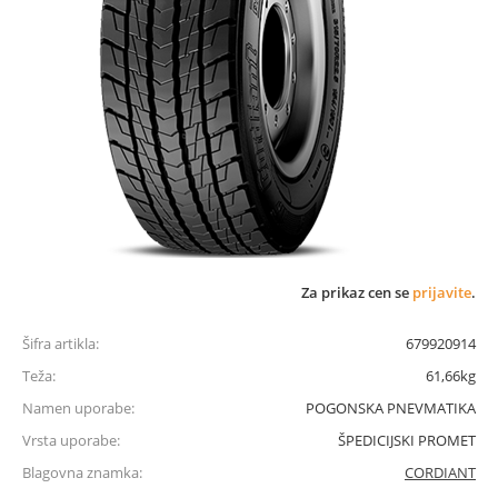
Za prikaz cen se
prijavite
.
Šifra artikla:
679920914
Teža:
61,66kg
Namen uporabe:
POGONSKA PNEVMATIKA
Vrsta uporabe:
ŠPEDICIJSKI PROMET
Blagovna znamka:
CORDIANT