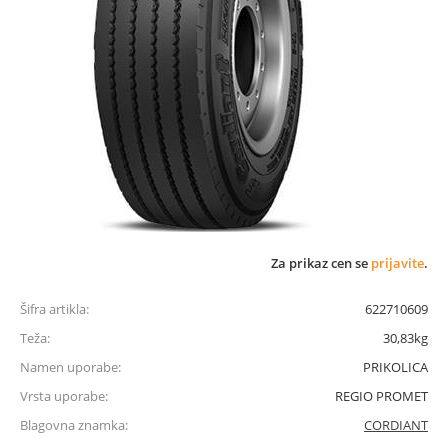
Za prikaz cen se
prijavite
.
Šifra artikla:
622710609
Teža:
30,83kg
Namen uporabe:
PRIKOLICA
Vrsta uporabe:
REGIO PROMET
Blagovna znamka:
CORDIANT