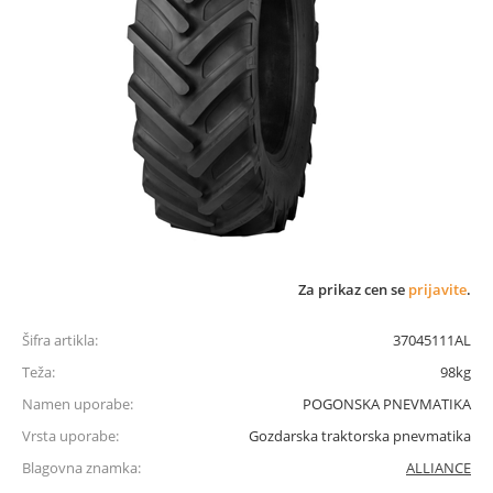
Za prikaz cen se
prijavite
.
Šifra artikla:
37045111AL
Teža:
98kg
Namen uporabe:
POGONSKA PNEVMATIKA
Vrsta uporabe:
Gozdarska traktorska pnevmatika
Blagovna znamka:
ALLIANCE