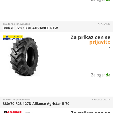
Traktorske pnevmatike
A1ANA139
380/70 R28 133D ADVANCE R1W
Za prikaz cen se
prijavite
.
da
Traktorske pnevmatike
47000030AL-IN
380/70 R28 127D Alliance Agristar II 70
Za prikaz cen se