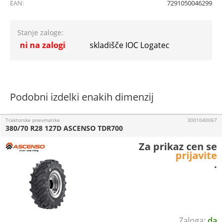
EAN:
7291050046299
Stanje zaloge:
ni na zalogi
skladišče IOC Logatec
Podobni izdelki enakih dimenzij
Traktorske pnevmatike
3001040067
380/70 R28 127D ASCENSO TDR700
Za prikaz cen se
prijavite
.
da