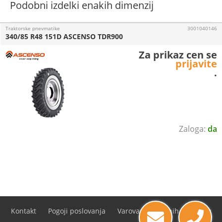
Podobni izdelki enakih dimenzij
Traktorske pnevmatike
3001040146
340/85 R48 151D ASCENSO TDR900
Za prikaz cen se
prijavite
.
da
Kontakt
Pogoji poslovanja
Varovanje osebnih podatkov