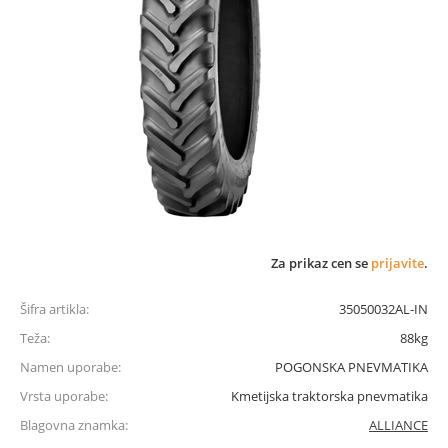
Za prikaz cen se
prijavite
.
Šifra artikla:
35050032AL-IN
Teža:
88kg
Namen uporabe:
POGONSKA PNEVMATIKA
Vrsta uporabe:
Kmetijska traktorska pnevmatika
Blagovna znamka:
ALLIANCE