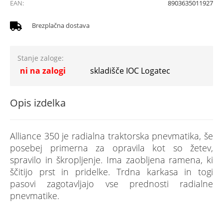
EAN:
8903635011927
Brezplačna dostava
Stanje zaloge:
ni na zalogi
skladišče IOC Logatec
Opis izdelka
Alliance 350 je radialna traktorska pnevmatika, še
posebej primerna za opravila kot so žetev,
spravilo in škropljenje. Ima zaobljena ramena, ki
ščitijo prst in pridelke. Trdna karkasa in togi
pasovi zagotavljajo vse prednosti radialne
pnevmatike.