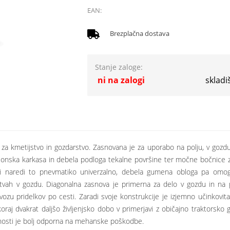
EAN:
Brezplačna dostava
Stanje zaloge:
ni na zalogi
skladi
 za kmetijstvo in gozdarstvo. Zasnovana je za uporabo na polju, v goz
jlonska karkasa in debela podloga tekalne površine ter močne bočnice za
mi naredi to pnevmatiko univerzalno, debela gumena obloga pa omog
tvah v gozdu. Diagonalna zasnova je primerna za delo v gozdu in na po
evozu pridelkov po cesti. Zaradi svoje konstrukcije je izjemno učinkovit
oraj dvakrat daljšo življenjsko dobo v primerjavi z običajno traktors
ivnosti je bolj odporna na mehanske poškodbe.