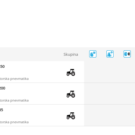
Skupina
850
ktorska pnevmatika
200
ktorska pnevmatika
85
ktorska pnevmatika