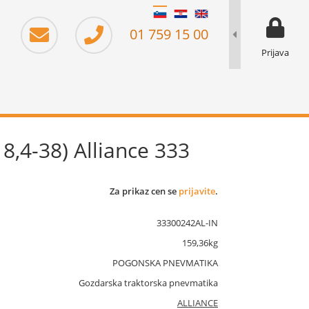
moj prika
prikaz za 
01 759 15 00
Prijava
8,4-38) Alliance 333
Za prikaz cen se
prijavite
.
33300242AL-IN
159,36kg
POGONSKA PNEVMATIKA
Gozdarska traktorska pnevmatika
ALLIANCE