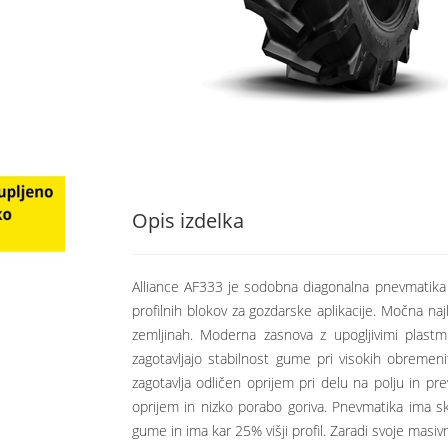
Opis izdelka
Alliance AF333 je sodobna diagonalna pnevmatika
profilnih blokov za gozdarske aplikacije. Močna na
zemljinah. Moderna zasnova z upogljivimi plast
zagotavljajo stabilnost gume pri visokih obremeni
zagotavlja odličen oprijem pri delu na polju in pr
oprijem in nizko porabo goriva. Pnevmatika ima sk
gume in ima kar 25% višji profil. Zaradi svoje mas