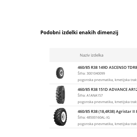
Podobni izdelki enakih dimenzij
Naziv izdelka
460/85 R38 149D ASCENSO TDR
Šifra: 3001040099
pogonska pnevmatika, kmetijska tra
460/85 R38 151D ADVANCE AR1
Šifra: A1ANA157
pogonska pnevmatika, kmetijska tra
460/85 R38 (18,4R38) Agristar II 
Šifra: 48500160AL-IG
pogonska pnevmatika, kmetijska tra