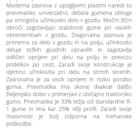
Moderna zasnova z upogljivimi plastmi naredi to
pnevmatiko univerzalno, debela gumena obloga
pa omogoča učinkovito delo v gozdu. Močni žični
obroči zagotavljajo stabilnost gume pri visokih
obremenitvah v gozdu. Diagonalna zasnova je
primerna za delo v gozdu in na polju, učinkovito
deluje težkih gozdnih opravilih in zagotavlja
odličen oprijem pri delu na polju in prevozu
pridelkov po cesti. Zaradi svoje konstrukcije je
izjemno učinkovita pri delu na strmih terenih.
Zasnovana je za visok oprijem in nizko porabo
goriva. Pnevmatika ima skoraj dvakrat daljšo
življenjsko dobo v primerjavi z običajno traktorsko
gumo. Pnevmatika je 33% težja od standardne R-
1 gume in ima kar 25% višji profil. Zaradi svoje
masivnosti je bolj odporna na mehanske
poškodbe.