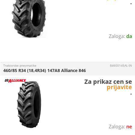
.
da
Traktorske pnevmatike
84600145AL-IN
460/85 R34 (18,4R34) 147A8 Alliance 846
Za prikaz cen se
prijavite
.
ne