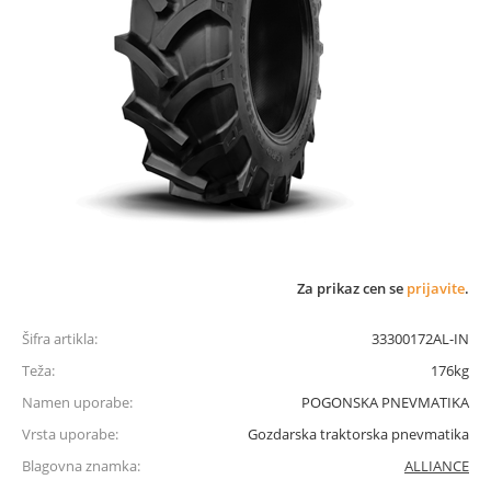
Za prikaz cen se
prijavite
.
Šifra artikla:
33300172AL-IN
Teža:
176kg
Namen uporabe:
POGONSKA PNEVMATIKA
Vrsta uporabe:
Gozdarska traktorska pnevmatika
Blagovna znamka:
ALLIANCE