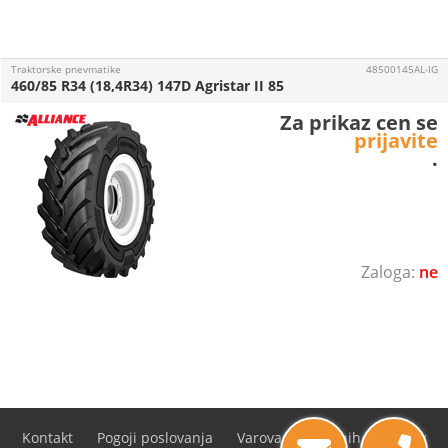
Traktorske pnevmatike
48500145AL-IG
460/85 R34 (18,4R34) 147D Agristar II 85
Za prikaz cen se
prijavite
.
ne
Kontakt
Pogoji poslovanja
Varovanje osebnih podatkov