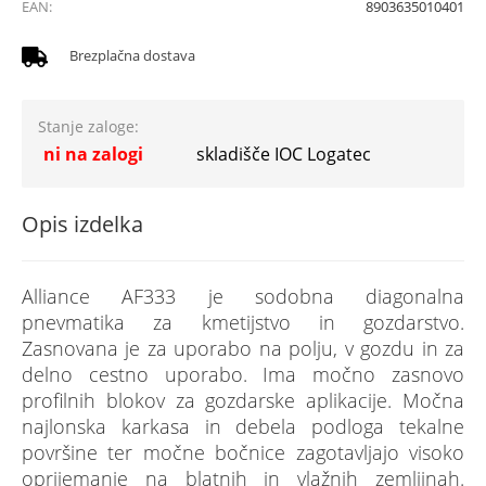
EAN:
8903635010401
Brezplačna dostava
Stanje zaloge:
ni na zalogi
skladišče IOC Logatec
Opis izdelka
Alliance AF333 je sodobna diagonalna
pnevmatika za kmetijstvo in gozdarstvo.
Zasnovana je za uporabo na polju, v gozdu in za
delno cestno uporabo. Ima močno zasnovo
profilnih blokov za gozdarske aplikacije. Močna
najlonska karkasa in debela podloga tekalne
površine ter močne bočnice zagotavljajo visoko
oprijemanje na blatnih in vlažnih zemljinah.