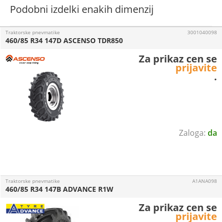
Podobni izdelki enakih dimenzij
Traktorske pnevmatike
3001040098
460/85 R34 147D ASCENSO TDR850
Za prikaz cen se
prijavite
.
da
Traktorske pnevmatike
A1ANA098
460/85 R34 147B ADVANCE R1W
Za prikaz cen se
prijavite