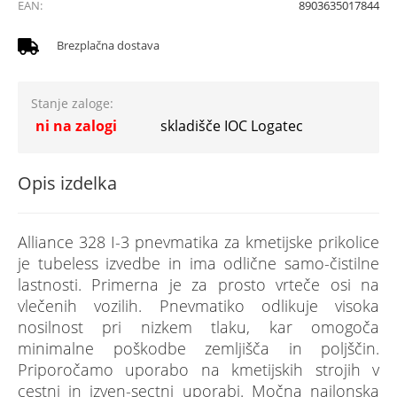
EAN:
8903635017844
Brezplačna dostava
Stanje zaloge:
ni na zalogi
skladišče IOC Logatec
Opis izdelka
Alliance 328 I-3 pnevmatika za kmetijske prikolice
je tubeless izvedbe in ima odlične samo-čistilne
lastnosti. Primerna je za prosto vrteče osi na
vlečenih vozilih. Pnevmatiko odlikuje visoka
nosilnost pri nizkem tlaku, kar omogoča
minimalne poškodbe zemljišča in poljščin.
Priporočamo uporabo na kmetijskih strojih v
cestni in izven-sectni uporabi. Močna najlonska