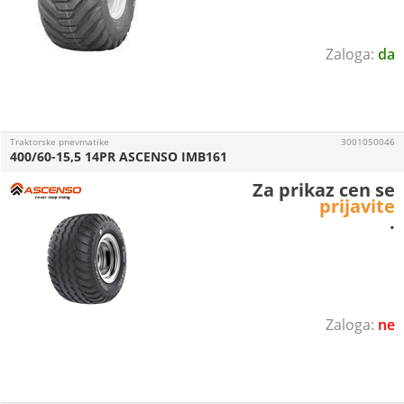
da
Traktorske pnevmatike
3001050046
400/60-15,5 14PR ASCENSO IMB161
Za prikaz cen se
prijavite
.
ne