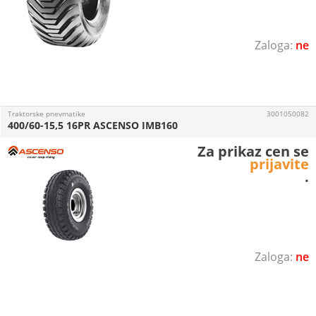
ne
Traktorske pnevmatike
3001050082
400/60-15,5 16PR ASCENSO IMB160
Za prikaz cen se
prijavite
.
ne