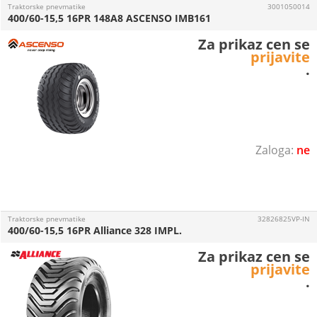
Traktorske pnevmatike
3001050014
400/60-15,5 16PR 148A8 ASCENSO IMB161
Za prikaz cen se
prijavite
.
ne
Traktorske pnevmatike
32826825VP-IN
400/60-15,5 16PR Alliance 328 IMPL.
Za prikaz cen se
prijavite
.