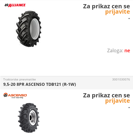
Za prikaz cen se
prijavite
.
ne
Traktorske pnevmatike
3001030076
9,5-20 8PR ASCENSO TDB121 (R-1W)
Za prikaz cen se
prijavite
.