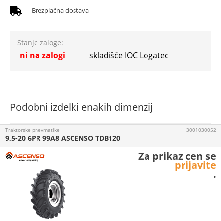
Brezplačna dostava
Stanje zaloge:
ni na zalogi
skladišče IOC Logatec
Podobni izdelki enakih dimenzij
Traktorske pnevmatike
3001030052
9,5-20 6PR 99A8 ASCENSO TDB120
Za prikaz cen se
prijavite
.