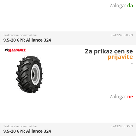
da
Traktorske pnevmatike
32422403AL-IN
9,5-20 6PR Alliance 324
Za prikaz cen se
prijavite
.
ne
Traktorske pnevmatike
32432403FP-IN
9,5-20 6PR Alliance 324