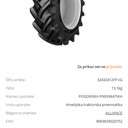
Za prikaz cen se
prijavite
.
Šifra artikla:
32432412FP-IG
Teža:
13,1kg
Namen uporabe:
POGONSKA PNEVMATIKA
Vrsta uporabe:
Kmetijska traktorska pnevmatika
Blagovna znamka:
ALLIANCE
EAN:
8903635020752