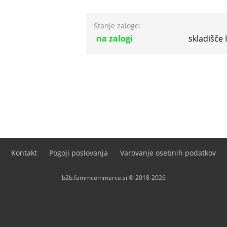
Stanje zaloge:
na zalogi
skladišče
Kontakt
Pogoji poslovanja
Varovanje osebnih podatkov
b2b.fammcommerce.si © 2018-2026