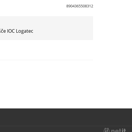
8904365508312
šče IOC Logatec