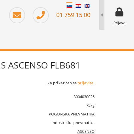
moj prika
prikaz za 
01 759 15 00
Prijava
HS ASCENSO FLB681
Za prikaz cen se
prijavite
.
3004030026
75kg
POGONSKA PNEVMATIKA
Industrijska pnevmatika
ASCENSO