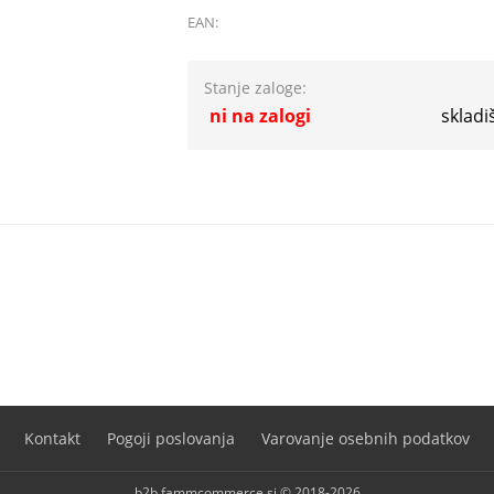
EAN:
Stanje zaloge:
ni na zalogi
skladi
Kontakt
Pogoji poslovanja
Varovanje osebnih podatkov
b2b.fammcommerce.si © 2018-2026