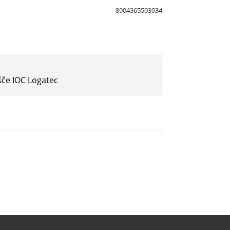
8904365503034
šče IOC Logatec