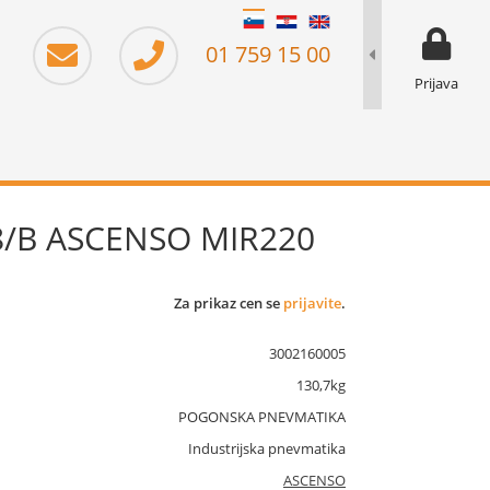
moj prika
prikaz za 
01 759 15 00
Prijava
8/B ASCENSO MIR220
Za prikaz cen se
prijavite
.
3002160005
130,7kg
POGONSKA PNEVMATIKA
Industrijska pnevmatika
ASCENSO