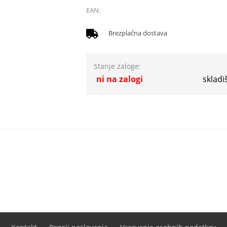
EAN:
Brezplačna dostava
Stanje zaloge:
ni na zalogi
skladi