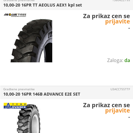
Gradbene pnevmatike
1380422795
10,00-20 16PR TT AEOLUS AEX1 kpl set
Za prikaz cen se
prijavite
.
da
Gradbene pnevmatike
U3ACC755TTF
10,00-20 16PR 146B ADVANCE E2E SET
Za prikaz cen se
prijavite
.