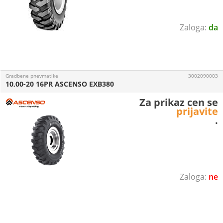
da
Gradbene pnevmatike
3002090003
10,00-20 16PR ASCENSO EXB380
Za prikaz cen se
prijavite
.
ne