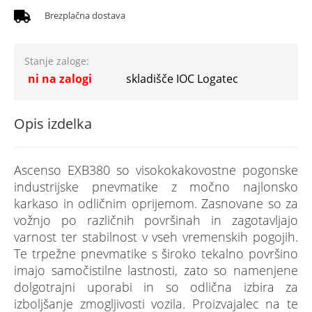
Brezplačna dostava
Stanje zaloge:
ni na zalogi
skladišče IOC Logatec
Opis izdelka
Ascenso EXB380 so visokokakovostne pogonske
industrijske pnevmatike z močno najlonsko
karkaso in odličnim oprijemom. Zasnovane so za
vožnjo po različnih površinah in zagotavljajo
varnost ter stabilnost v vseh vremenskih pogojih.
Te trpežne pnevmatike s široko tekalno površino
imajo samočistilne lastnosti, zato so namenjene
dolgotrajni uporabi in so odlična izbira za
izboljšanje zmogljivosti vozila. Proizvajalec na te