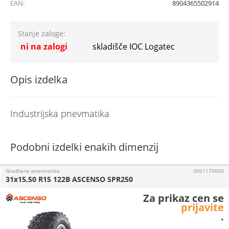
EAN:
8904365502914
Stanje zaloge:
ni na zalogi
skladišče IOC Logatec
Opis izdelka
Industrijska pnevmatika
Podobni izdelki enakih dimenzij
Gradbene pnevmatike
3001170004
31x15,50 R15 122B ASCENSO SPR250
Za prikaz cen se
prijavite
.