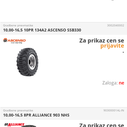
Gradbene pnevmatike
3002040002
10,00-16,5 10PR 134A2 ASCENSO SSB330
Za prikaz cen se
prijavite
.
ne
Gradbene pnevmatike
90300001AL-IN
10,00-16,5 8PR ALLIANCE 903 NHS
Za prikaz cen se