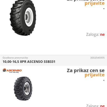
prijavite
.
ne
Gradbene pnevmatike
3002040005
10,00-16,5 8PR ASCENSO SSB331
Za prikaz cen se
prijavite
.
ne