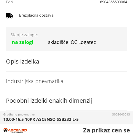
EAN:
8904365500064
Brezplačna dostava
Stanje zaloge:
na zalogi
skladišče IOC Logatec
Opis izdelka
Industrijska pnevmatika
Podobni izdelki enakih dimenzij
Gradbene pnevmatike
3002040013
10,00-16,5 10PR ASCENSO SSB332 L-5
Za prikaz cen se