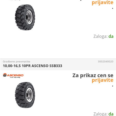
prijavite
.
da
Gradbene pnevmatike
3002040020
10,00-16,5 10PR ASCENSO SSB333
Za prikaz cen se
prijavite
.
da