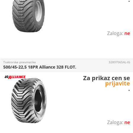
ne
Traktorske pnevmatike
32897065AL-IG
500/45-22,5 18PR Alliance 328 FLOT.
Za prikaz cen se
prijavite
.
ne