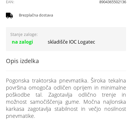
EAN:
8904365502136
Brezplačna dostava
Stanje zaloge:
na zalogi
skladišče IOC Logatec
Opis izdelka
Pogonska traktorska pnevmatika. Široka tekalna
površina omogoča odličen oprijem in minimalne
poškodbe tal. Zagotavlja odlično trenje in
možnost samočiščenja gume. Močna najlonska
karkasa zagotavlja stabilnost in večjo nosilnost
pnevmatike.