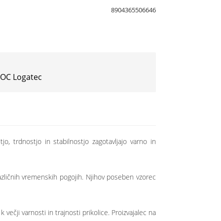
8904365506646
 IOC Logatec
 trdnostjo in stabilnostjo zagotavljajo varno in
azličnih vremenskih pogojih. Njihov poseben vzorec
ji varnosti in trajnosti prikolice. Proizvajalec na