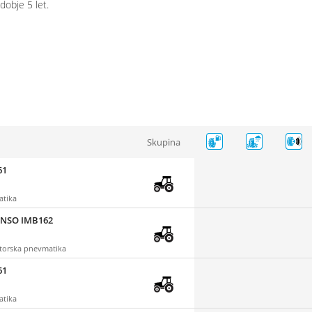
dobje 5 let.
Skupina
61
atika
CENSO IMB162
ktorska pnevmatika
61
atika