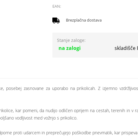
EAN:
Brezplačna dostava
Stanje zaloge:
na zalogi
skladišče
posebej zasnovane za uporabo na prikolicah. Z izjemno vzdržljivostjo,
olice, kar pomeni, da nudijo odličen oprijem na cestah, terenih in v r
oljšano vodljivost med vožnjo s prikolico.
ne proti udarcem in preprečujejo poškodbe pnevmatik, kar prispeva k več