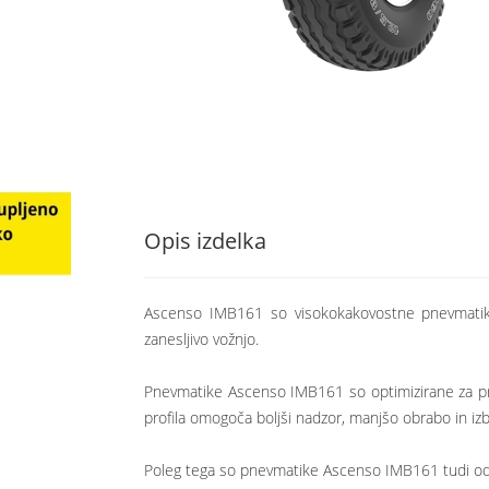
Opis izdelka
Ascenso IMB161 so visokokakovostne pnevmatike, 
zanesljivo vožnjo.
Pnevmatike Ascenso IMB161 so optimizirane za prik
profila omogoča boljši nadzor, manjšo obrabo in izb
Poleg tega so pnevmatike Ascenso IMB161 tudi odpor