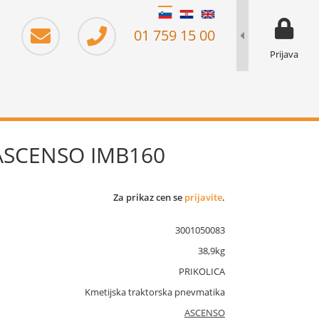
moj prika
prikaz za 
01 759 15 00
Prijava
 ASCENSO IMB160
Za prikaz cen se
prijavite
.
3001050083
38,9kg
PRIKOLICA
Kmetijska traktorska pnevmatika
ASCENSO