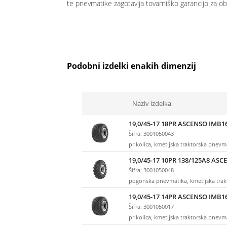
te pnevmatike zagotavlja tovarniško garancijo za ob
Podobni izdelki enakih dimenzij
Naziv izdelka
19,0/45-17 18PR ASCENSO IMB1
Šifra: 3001050043
prikolica, kmetijska traktorska pnevm
19,0/45-17 10PR 138/125A8 AS
Šifra: 3001050048
pogonska pnevmatika, kmetijska tra
19,0/45-17 14PR ASCENSO IMB1
Šifra: 3001050017
prikolica, kmetijska traktorska pnevm