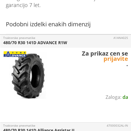
garancijo 7 let.
Podobni izdelki enakih dimenzij
Traktorske pnevmatike
A1ANA025
480/70 R30 141D ADVANCE R1W
Za prikaz cen se
prijavite
.
da
Traktorske pnevmatike
47000032AL-IN
480/70 R30 141D Alliance Agristar II