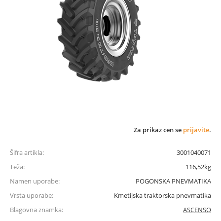
Za prikaz cen se
prijavite
.
Šifra artikla:
3001040071
Teža:
116,52kg
Namen uporabe:
POGONSKA PNEVMATIKA
Vrsta uporabe:
Kmetijska traktorska pnevmatika
Blagovna znamka:
ASCENSO