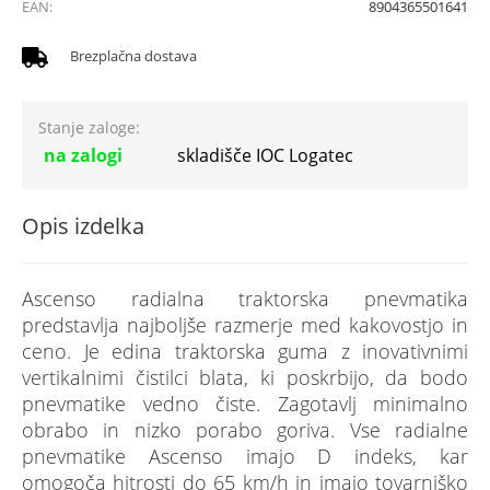
EAN:
8904365501641
Brezplačna dostava
Stanje zaloge:
na zalogi
skladišče IOC Logatec
Opis izdelka
Ascenso radialna traktorska pnevmatika
predstavlja najboljše razmerje med kakovostjo in
ceno. Je edina traktorska guma z inovativnimi
vertikalnimi čistilci blata, ki poskrbijo, da bodo
pnevmatike vedno čiste. Zagotavlj minimalno
obrabo in nizko porabo goriva. Vse radialne
pnevmatike Ascenso imajo D indeks, kar
omogoča hitrosti do 65 km/h in imajo tovarniško