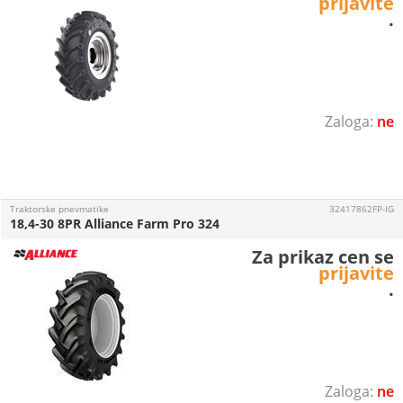
prijavite
.
ne
Traktorske pnevmatike
32417862FP-IG
18,4-30 8PR Alliance Farm Pro 324
Za prikaz cen se
prijavite
.
ne