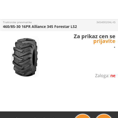
Traktorske pnevmatike
34540020AL-IG
460/85-30 16PR Alliance 345 Forestar LS2
Za prikaz cen se
prijavite
.
ne