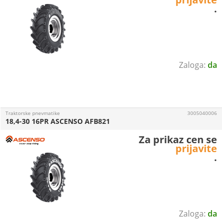
.
da
Traktorske pnevmatike
3005040006
18,4-30 16PR ASCENSO AFB821
Za prikaz cen se
prijavite
.
da