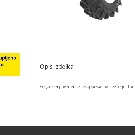
Opis izdelka
Pogonska pnevmatika za uporabo na traktorjih Torpe