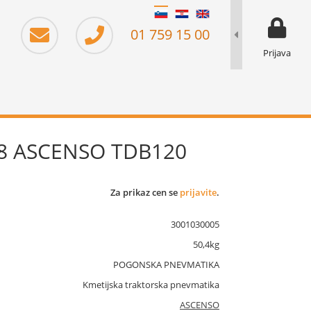
moj prika
prikaz za 
01 759 15 00
Prijava
A8 ASCENSO TDB120
Za prikaz cen se
prijavite
.
3001030005
50,4kg
POGONSKA PNEVMATIKA
Kmetijska traktorska pnevmatika
ASCENSO