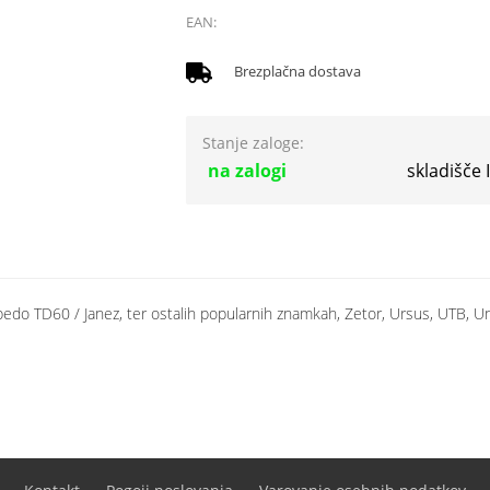
EAN:
Brezplačna dostava
Stanje zaloge:
na zalogi
skladišče
do TD60 / Janez, ter ostalih popularnih znamkah, Zetor, Ursus, UTB, Uni