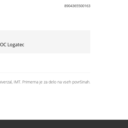
8904365500163
 IOC Logatec
verzal, IMT. Primerna je za delo na vseh površinah.