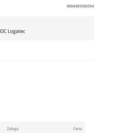
8904365500354
 IOC Logatec
Zaloga
Cena