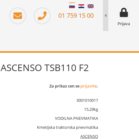
moj prika
prikaz za 
01 759 15 00
Prijava
8 ASCENSO TSB110 F2
Za prikaz cen se
prijavite
.
3001010017
15,29kg
VODILNA PNEVMATIKA
Kmetijska traktorska pnevmatika
ASCENSO