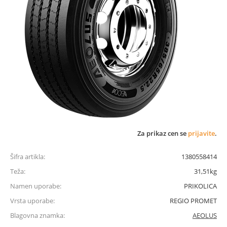
Za prikaz cen se
prijavite
.
Šifra artikla:
1380558414
Teža:
31,51kg
Namen uporabe:
PRIKOLICA
Vrsta uporabe:
REGIO PROMET
Blagovna znamka:
AEOLUS