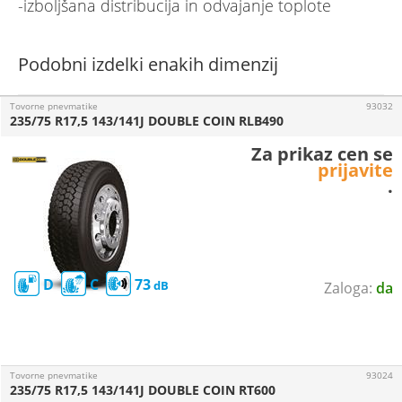
-izboljšana distribucija in odvajanje toplote
Podobni izdelki enakih dimenzij
Tovorne pnevmatike
93032
235/75 R17,5 143/141J DOUBLE COIN RLB490
Za prikaz cen se
prijavite
.
D
C
73
da
Tovorne pnevmatike
93024
235/75 R17,5 143/141J DOUBLE COIN RT600