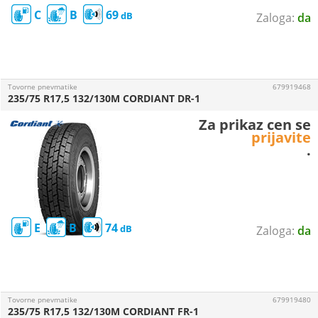
C
B
69
da
Tovorne pnevmatike
679919468
235/75 R17,5 132/130M CORDIANT DR-1
Za prikaz cen se
prijavite
.
E
B
74
da
Tovorne pnevmatike
679919480
235/75 R17,5 132/130M CORDIANT FR-1