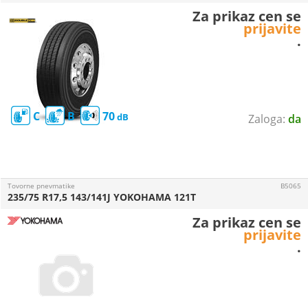
Za prikaz cen se
prijavite
.
C
B
70
da
Tovorne pnevmatike
B5065
235/75 R17,5 143/141J YOKOHAMA 121T
Za prikaz cen se
prijavite
.