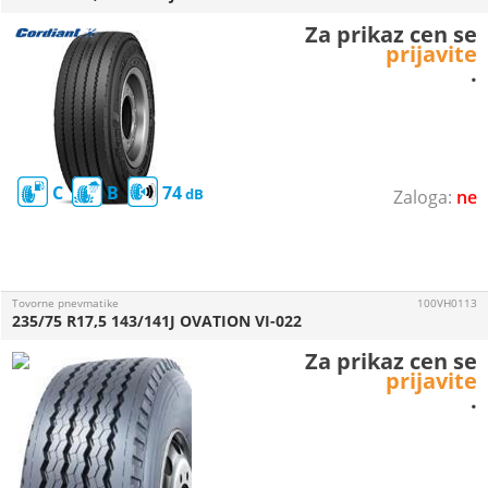
Za prikaz cen se
prijavite
.
C
B
74
ne
Tovorne pnevmatike
100VH0113
235/75 R17,5 143/141J OVATION VI-022
Za prikaz cen se
prijavite
.