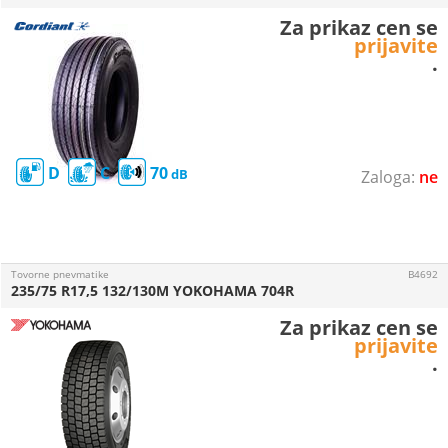
Za prikaz cen se
prijavite
.
D
C
70
ne
Tovorne pnevmatike
B4692
235/75 R17,5 132/130M YOKOHAMA 704R
Za prikaz cen se
prijavite
.