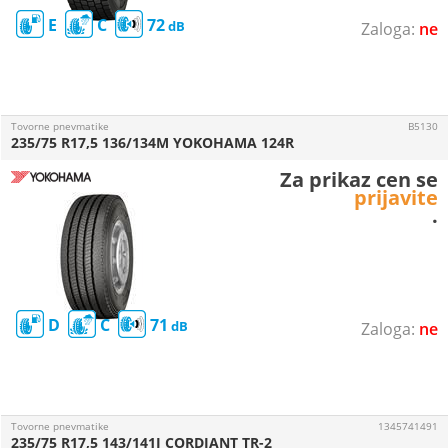
E
C
72
ne
Tovorne pnevmatike
B5130
235/75 R17,5 136/134M YOKOHAMA 124R
Za prikaz cen se
prijavite
.
D
C
71
ne
Tovorne pnevmatike
1345741491
235/75 R17,5 143/141J CORDIANT TR-2