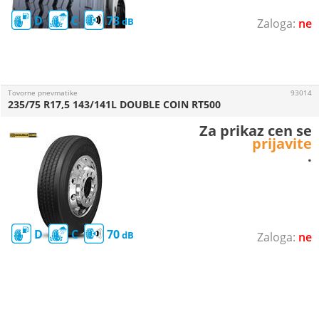
D
C
73
ne
Tovorne pnevmatike
93014
235/75 R17,5 143/141L DOUBLE COIN RT500
Za prikaz cen se
prijavite
.
D
C
70
ne