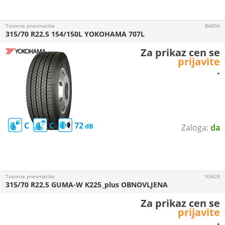
Tovorne pnevmatike
B4894
315/70 R22,5 154/150L YOKOHAMA 707L
Za prikaz cen se
prijavite
.
C
C
72
da
Tovorne pnevmatike
93428
315/70 R22,5 GUMA-W K225_plus OBNOVLJENA
Za prikaz cen se
prijavite
.