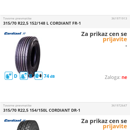
Tovorne pnevmatike
361971913
315/70 R22,5 152/148 L CORDIANT FR-1
Za prikaz cen se
prijavite
.
D
B
74
ne
Tovorne pnevmatike
361972647
315/70 R22,5 154/150L CORDIANT DR-1
Za prikaz cen se
prijavite