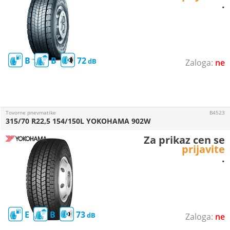
.
B
B
72
ne
Tovorne pnevmatike
B4523
315/70 R22,5 154/150L YOKOHAMA 902W
Za prikaz cen se
prijavite
.
E
B
73
ne