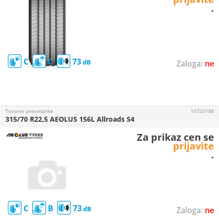
.
C
C
73
ne
Tovorne pnevmatike
10720188
315/70 R22,5 AEOLUS 156L Allroads S4
Za prikaz cen se
prijavite
.
C
B
73
ne