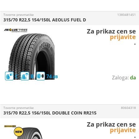
Tovorne pnevmatike
1380481451
315/70 R22,5 154/150L AEOLUS FUEL D
Za prikaz cen se
prijavite
.
C
B
74
da
Tovorne pnevmatike
80604318
315/70 R22,5 156/150L DOUBLE COIN RR215
Za prikaz cen se
prijavite
.