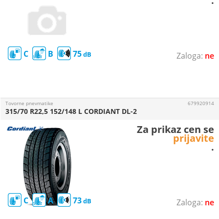
.
C
B
75
ne
Tovorne pnevmatike
679920914
315/70 R22,5 152/148 L CORDIANT DL-2
Za prikaz cen se
prijavite
.
C
A
73
ne