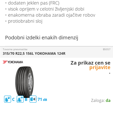
• dodaten jeklen pas (FRC)
• visok oprijem v celotni življenjski dobi
• enakomerna obraba zaradi ojačitve robov
• protiobrabni sloj
Podobni izdelki enakih dimenzij
Tovorne pnevmatike
B5057
315/70 R22,5 156L YOKOHAMA 124R
Za prikaz cen se
prijavite
.
C
B
71
da