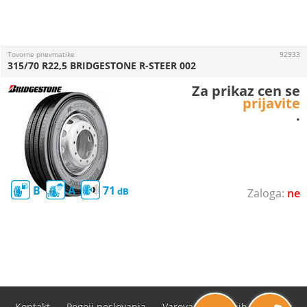
Tovorne pnevmatike
92933
315/70 R22,5 BRIDGESTONE R-STEER 002
Za prikaz cen se
prijavite
.
B
A
71
ne
Kontakt
Pogoji poslovanja
Varovanje osebnih podatkov