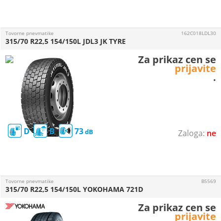
Tovorne pnevmatike
162C018LDL30
315/70 R22,5 154/150L JDL3 JK TYRE
Za prikaz cen se
prijavite
.
D
B
73
ne
Tovorne pnevmatike
B5569
315/70 R22,5 154/150L YOKOHAMA 721D
Za prikaz cen se
prijavite