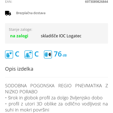
EAN:
6973089826844
Brezplačna dostava
Stanje zaloge:
na zalogi
skladišče IOC Logatec
C
C
76
Opis izdelka
SODOBNA POGONSKA REGIO PNEVMATIKA Z
NIZKO PORABO
• širok in globok profil za dolgo življenjsko dobo
• profil z utori 3D oblike za odlično vodljivost na
suhi in mokri površini