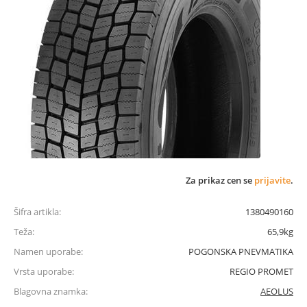
Za prikaz cen se
prijavite
.
Šifra artikla:
1380490160
Teža:
65,9kg
Namen uporabe:
POGONSKA PNEVMATIKA
Vrsta uporabe:
REGIO PROMET
Blagovna znamka:
AEOLUS