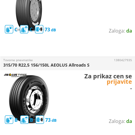
C
C
73
da
Tovorne pnevmatike
1380427935
315/70 R22,5 156/150L AEOLUS Allroads S
Za prikaz cen se
prijavite
.
B
B
73
da