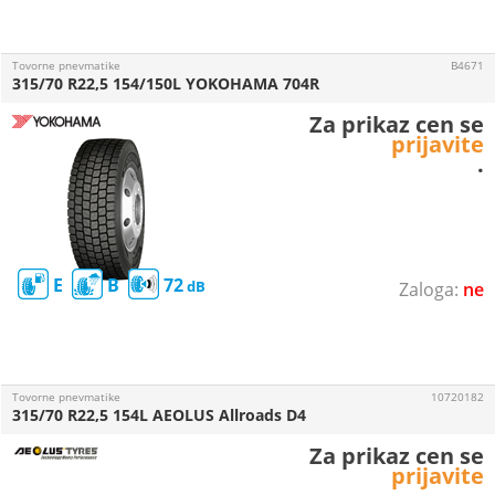
Tovorne pnevmatike
B4671
315/70 R22,5 154/150L YOKOHAMA 704R
Za prikaz cen se
prijavite
.
E
B
72
ne
Tovorne pnevmatike
10720182
315/70 R22,5 154L AEOLUS Allroads D4
Za prikaz cen se
prijavite