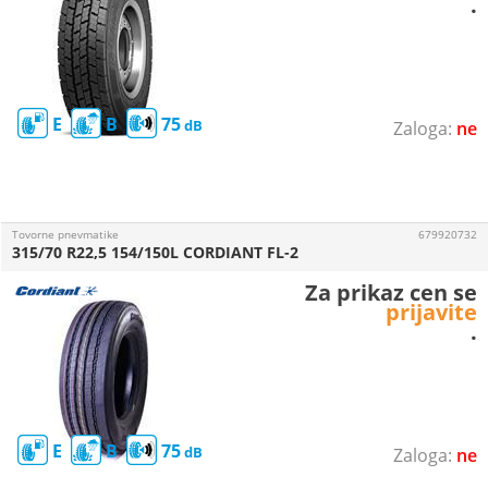
.
E
B
75
ne
Tovorne pnevmatike
679920732
315/70 R22,5 154/150L CORDIANT FL-2
Za prikaz cen se
prijavite
.
E
B
75
ne