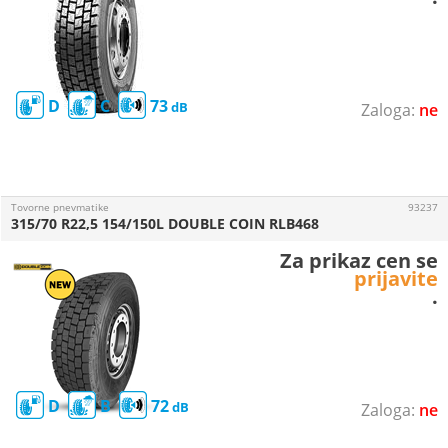
D
C
73
ne
Tovorne pnevmatike
93237
315/70 R22,5 154/150L DOUBLE COIN RLB468
Za prikaz cen se
prijavite
.
D
B
72
ne