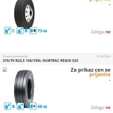
.
C
B
73
ne
Tovorne pnevmatike
211017624
315/70 R22,5 156/150L HUBTRAC REGIO S23
Za prikaz cen se
prijavite
.
B
C
68
ne