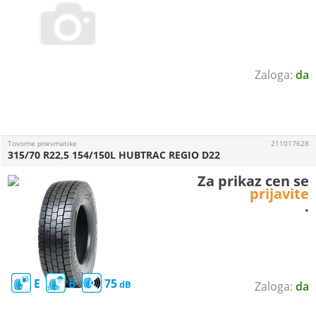
da
Tovorne pnevmatike
211017628
315/70 R22,5 154/150L HUBTRAC REGIO D22
Za prikaz cen se
prijavite
.
E
B
75
da