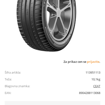
Za prikaz cen se
prijavite
.
Šifra artikla:
113951113
Teža:
10,1kg
Blagovna znamka:
CEAT
EAN:
8904288113068