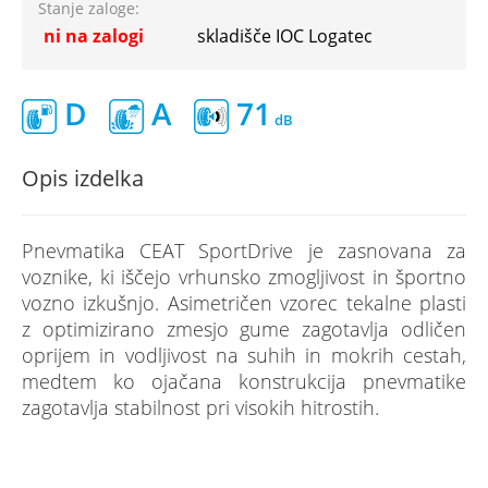
Stanje zaloge:
ni na zalogi
skladišče IOC Logatec
D
A
71
Opis izdelka
Pnevmatika CEAT SportDrive je zasnovana za
voznike, ki iščejo vrhunsko zmogljivost in športno
vozno izkušnjo. Asimetričen vzorec tekalne plasti
z optimizirano zmesjo gume zagotavlja odličen
oprijem in vodljivost na suhih in mokrih cestah,
medtem ko ojačana konstrukcija pnevmatike
zagotavlja stabilnost pri visokih hitrostih.