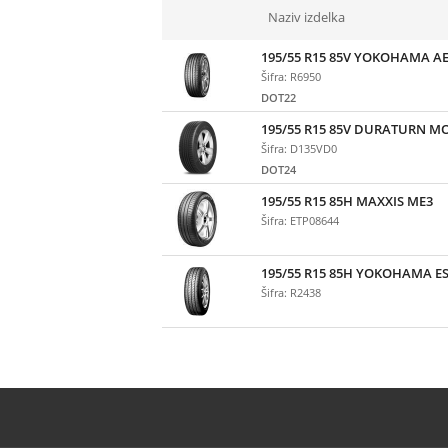
Naziv izdelka
195/55 R15 85V YOKOHAMA A
Šifra: R6950
DOT22
195/55 R15 85V DURATURN M
Šifra: D135VD0
DOT24
195/55 R15 85H MAXXIS ME3
Šifra: ETP08644
195/55 R15 85H YOKOHAMA E
Šifra: R2438