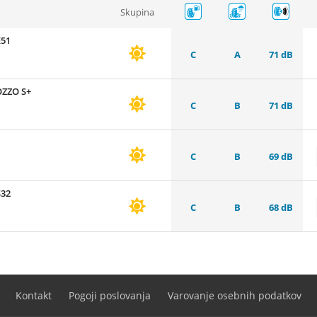
Skupina
E51
C
A
71 dB
OZZO S+
C
B
71 dB
C
B
69 dB
S32
C
B
68 dB
Kontakt
Pogoji poslovanja
Varovanje osebnih podatkov