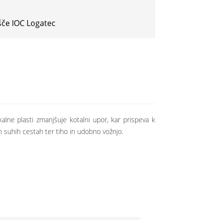
šče IOC Logatec
lne plasti zmanjšuje kotalni upor, kar prispeva k
n suhih cestah ter tiho in udobno vožnjo.