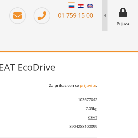
moj prika
prikaz za 
01 759 15 00
Prijava
EAT EcoDrive
Za prikaz cen se
prijavite
.
103677042
7,05kg
CEAT
8904288100099