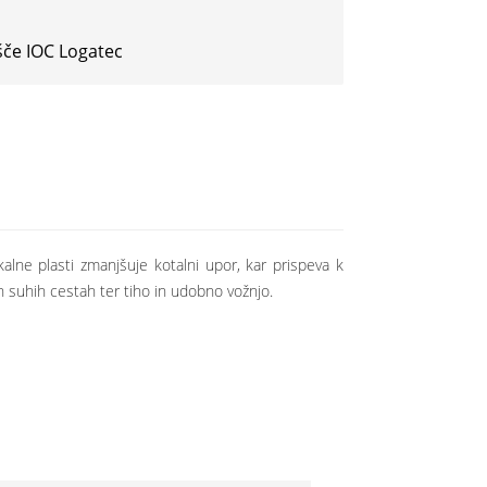
šče IOC Logatec
lne plasti zmanjšuje kotalni upor, kar prispeva k
n suhih cestah ter tiho in udobno vožnjo.