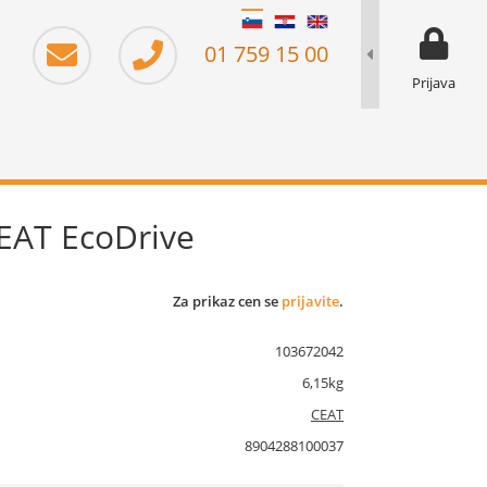
moj prika
prikaz za 
01 759 15 00
Prijava
EAT EcoDrive
Za prikaz cen se
prijavite
.
103672042
6,15kg
CEAT
8904288100037