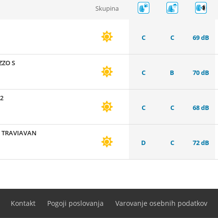
Skupina
C
C
69 dB
ZZO S
C
B
70 dB
2
C
C
68 dB
N TRAVIAVAN
D
C
72 dB
Kontakt
Pogoji poslovanja
Varovanje osebnih podatkov